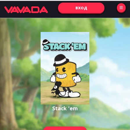
ВХОД
Stack 'em