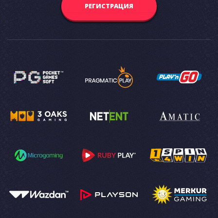
РЕГИСТРАЦИЯ