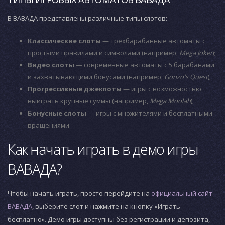
В ВАВАДА представлены различные типы слотов:
Классические слоты
— трехбарабанные автоматы с
простыми правилами и символами (например,
Mega Joker
);
Видео слоты
— современные автоматы с 5 барабанами
и захватывающими бонусами (например,
Gonzo's Quest
);
Прогрессивные джекпоты
— игры с возможностью
выиграть крупные суммы (например,
Mega Moolah
);
Бонусные слоты
— игры с множителями и бесплатными
вращениями.
Как начать играть в демо игры
ВАВАДА?
Чтобы начать играть, просто перейдите на
официальный сайт
ВАВАДА
, выберите слот и нажмите на кнопку «Играть
бесплатно». Демо игры доступны без регистрации и депозита,