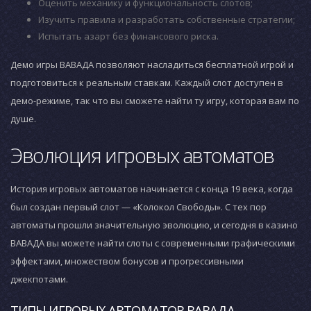
Оценить механику и функциональность слотов;
Изучить правила и разработать собственные стратегии;
Испытать азарт без финансового риска.
Демо игры ВАВАДА позволяют насладиться бесплатной игрой и
подготовиться к реальным ставкам. Каждый слот доступен в
демо-режиме, так что вы сможете найти ту игру, которая вам по
душе.
Эволюция игровых автоматов
История игровых автоматов начинается с конца 19 века, когда
был создан первый слот — «Колокол Свободы». С тех пор
автоматы прошли значительную эволюцию, и сегодня в казино
ВАВАДА вы можете найти слоты с современными графическими
эффектами, множеством бонусов и прогрессивными
джекпотами.
ТИПЫ ИГРОВЫХ АВТОМАТОВ ВАВАДА