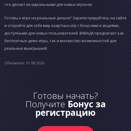
что делает их идеальными для новых игроков.
Готовы к игре на реальные деньги? Зарегистрируйтесь на сайте
и откройте для себя мир азартных игр с бонусами и акциями,
доступными для новых пользователей. ВАВАДА предлагает как
бесплатные демо игры, так и множество возможностей для
реальных выигрышей!
Обновлено:
01.08.2026
Готовы начать?
Получите
Бонус за
регистрацию