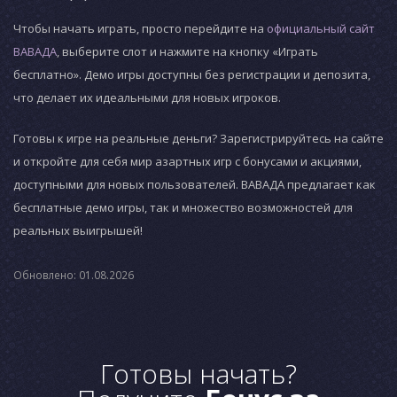
Чтобы начать играть, просто перейдите на
официальный сайт
ВАВАДА
, выберите слот и нажмите на кнопку «Играть
бесплатно». Демо игры доступны без регистрации и депозита,
что делает их идеальными для новых игроков.
Готовы к игре на реальные деньги? Зарегистрируйтесь на сайте
и откройте для себя мир азартных игр с бонусами и акциями,
доступными для новых пользователей. ВАВАДА предлагает как
бесплатные демо игры, так и множество возможностей для
реальных выигрышей!
Обновлено:
01.08.2026
Готовы начать?