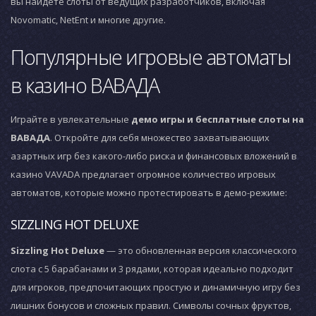
вы найдете слоты от ведущих разработчиков, включая
Novomatic, NetEnt и многие другие.
Популярные игровые автоматы
в казино ВАВАДА
Играйте в увлекательные
демо игры и бесплатные слоты на
ВАВАДА
. Откройте для себя множество захватывающих
азартных игр без какого-либо риска и финансовых вложений в
казино VAVADA предлагает огромное количество игровых
автоматов, которые можно протестировать в демо-режиме:
SIZZLING HOT DELUXE
Sizzling Hot Deluxe
— это обновленная версия классического
слота с 5 барабанами и 3 рядами, которая идеально подходит
для игроков, предпочитающих простую и динамичную игру без
лишних бонусов и сложных правил. Символы сочных фруктов,