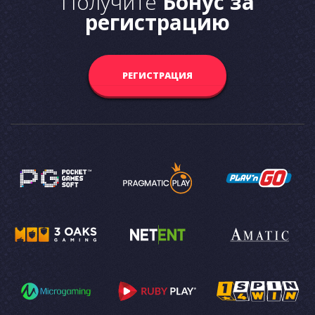
Получите
Бонус за
регистрацию
РЕГИСТРАЦИЯ