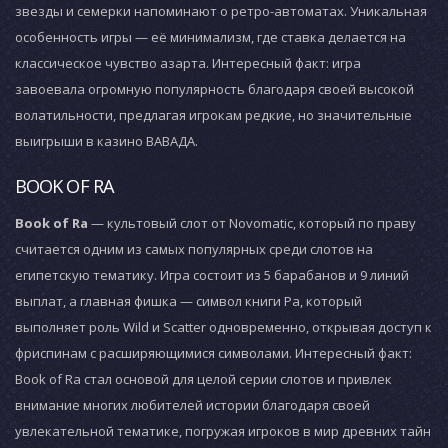
звезды и семерки напоминают о ретро-автоматах. Уникальная
особенность игры — её минимализм, где ставка делается на
классическое чувство азарта. Интересный факт: игра
завоевала огромную популярность благодаря своей высокой
волатильности, предлагая игрокам редкие, но значительные
выигрыши в казино ВАВАДА.
BOOK OF RA
Book of Ra
— культовый слот от Novomatic, который по праву
считается одним из самых популярных среди слотов на
египетскую тематику. Игра состоит из 5 барабанов и 9 линий
выплат, а главная фишка — символ книги Ра, который
выполняет роль Wild и Scatter одновременно, открывая доступ к
фриспинам с расширяющимися символами. Интересный факт:
Book of Ra стал основой для целой серии слотов и привлек
внимание многих любителей истории благодаря своей
увлекательной тематике, погружая игроков в мир древних тайн