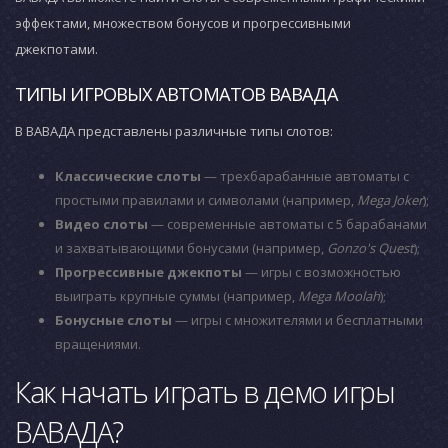
эффектами, множеством бонусов и прогрессивными
джекпотами.
ТИПЫ ИГРОВЫХ АВТОМАТОВ ВАВАДА
В ВАВАДА представлены различные типы слотов:
Классические слоты
— трехбарабанные автоматы с
простыми правилами и символами (например,
Mega Joker
);
Видео слоты
— современные автоматы с 5 барабанами
и захватывающими бонусами (например,
Gonzo's Quest
);
Прогрессивные джекпоты
— игры с возможностью
выиграть крупные суммы (например,
Mega Moolah
);
Бонусные слоты
— игры с множителями и бесплатными
вращениями.
Как начать играть в демо игры
ВАВАДА?