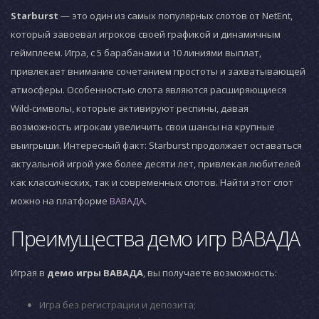
Starburst
— это один из самых популярных слотов от NetEnt,
который завоевал игроков своей графикой и динамичным
геймплеем. Игра, с 5 барабанами и 10 линиями выплат,
привлекает внимание сочетанием простоты и захватывающей
атмосферы. Особенностью слота являются расширяющиеся
Wild-символы, которые активируют респины, давая
возможность игрокам увеличить свои шансы на крупные
выигрыши. Интересный факт: Starburst продолжает оставаться
актуальной игрой уже более десяти лет, привлекая любителей
как классических, так и современных слотов. Найти этот слот
можно на платформе
ВАВАДА
.
Преимущества демо игр ВАВАДА
Играя в
демо игры ВАВАДА
, вы получаете возможность:
Игра без регистрации и депозита;