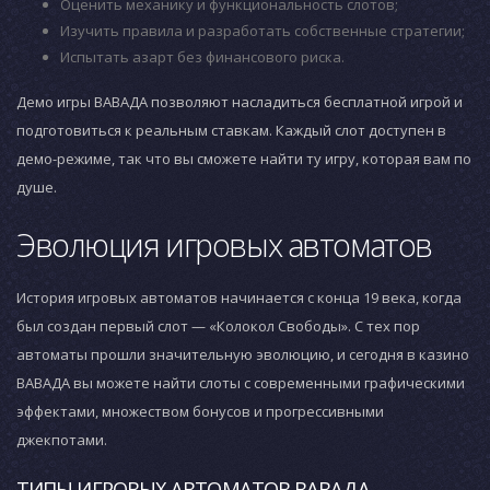
Оценить механику и функциональность слотов;
Изучить правила и разработать собственные стратегии;
Испытать азарт без финансового риска.
Демо игры ВАВАДА позволяют насладиться бесплатной игрой и
подготовиться к реальным ставкам. Каждый слот доступен в
демо-режиме, так что вы сможете найти ту игру, которая вам по
душе.
Эволюция игровых автоматов
История игровых автоматов начинается с конца 19 века, когда
был создан первый слот — «Колокол Свободы». С тех пор
автоматы прошли значительную эволюцию, и сегодня в казино
ВАВАДА вы можете найти слоты с современными графическими
эффектами, множеством бонусов и прогрессивными
джекпотами.
ТИПЫ ИГРОВЫХ АВТОМАТОВ ВАВАДА