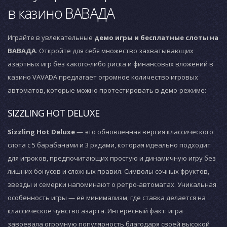
в казино ВАВАДА
Играйте в увлекательные
демо игры и бесплатные слоты на
ВАВАДА
. Откройте для себя множество захватывающих
азартных игр без какого-либо риска и финансовых вложений в
казино VAVADA предлагает огромное количество игровых
автоматов, которые можно протестировать в демо-режиме:
SIZZLING HOT DELUXE
Sizzling Hot Deluxe
— это обновленная версия классического
слота с 5 барабанами и 3 рядами, которая идеально подходит
для игроков, предпочитающих простую и динамичную игру без
лишних бонусов и сложных правил. Символы сочных фруктов,
звезды и семерки напоминают о ретро-автоматах. Уникальная
особенность игры — её минимализм, где ставка делается на
классическое чувство азарта. Интересный факт: игра
завоевала огромную популярность благодаря своей высокой