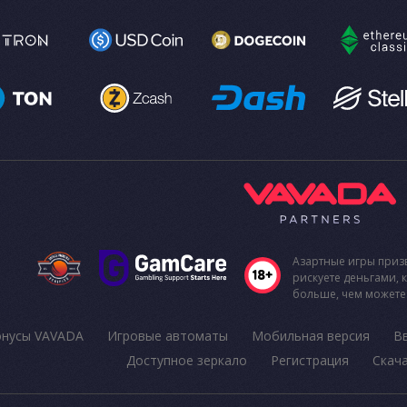
Азартные игры призв
рискуете деньгами, к
больше, чем можете 
онусы VAVADA
Игровые автоматы
Мобильная версия
В
Доступное зеркало
Регистрация
Скач