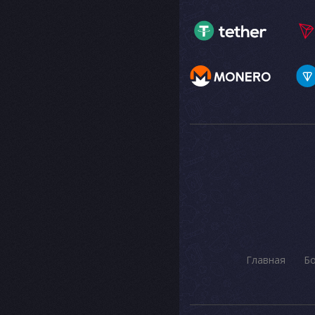
Главная
Б