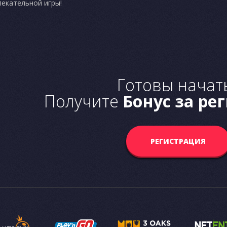
лекательной игры!
Готовы начат
Получите
Бонус за ре
РЕГИСТРАЦИЯ