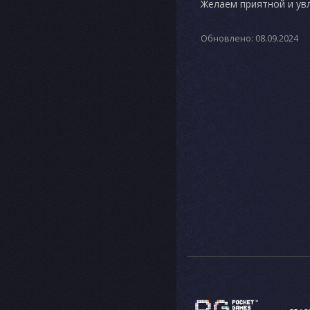
Желаем приятной и ув
Обновлено:
08.09.2024