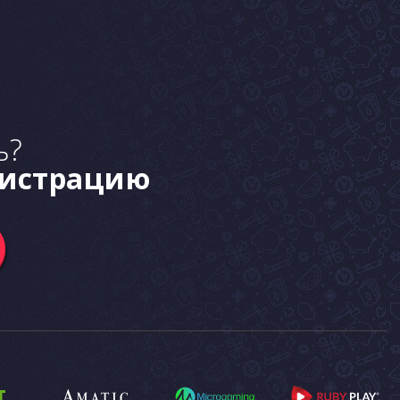
ь?
гистрацию