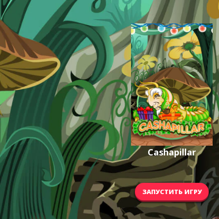
Cashapillar
ЗАПУСТИТЬ ИГРУ