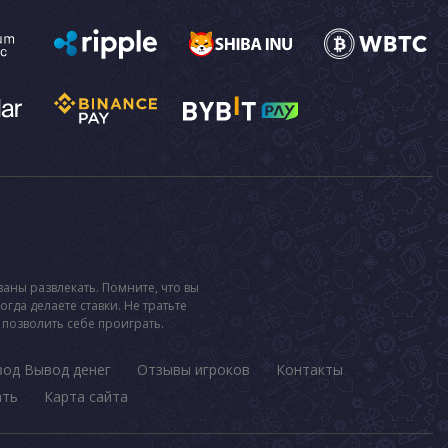
аны развлекать. Помните, что вы
огда делаете ставки. Не тратьте
позволить себе проиграть.
вод Вывод денег
Отзывы игроков
Контакты
ать
Карта сайта