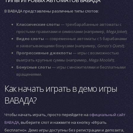
ТИПЫ ИГРОВЫХ АВТОМАТОВ ВАВАДА
В ВАВАДА представлены различные типы слотов:
Классические слоты
— трехбарабанные автоматы с
простыми правилами и символами (например,
Mega Joker
);
Видео слоты
— современные автоматы с 5 барабанами
и захватывающими бонусами (например,
Gonzo's Quest
);
Прогрессивные джекпоты
— игры с возможностью
выиграть крупные суммы (например,
Mega Moolah
);
Бонусные слоты
— игры с множителями и бесплатными
вращениями.
Как начать играть в демо игры
ВАВАДА?
Чтобы начать играть, просто перейдите на
официальный сайт
ВАВАДА
, выберите слот и нажмите на кнопку «Играть
бесплатно». Демо игры доступны без регистрации и депозита,