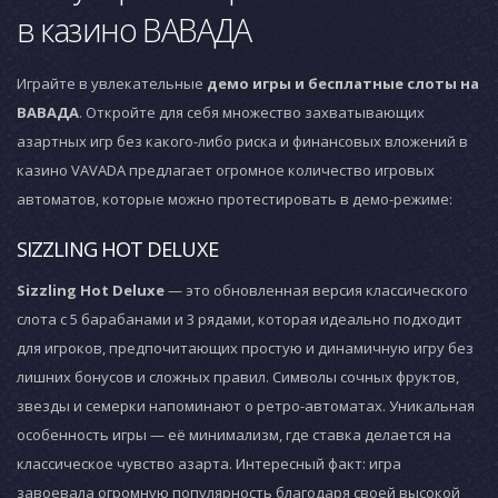
в казино ВАВАДА
Играйте в увлекательные
демо игры и бесплатные слоты на
ВАВАДА
. Откройте для себя множество захватывающих
азартных игр без какого-либо риска и финансовых вложений в
казино VAVADA предлагает огромное количество игровых
автоматов, которые можно протестировать в демо-режиме:
SIZZLING HOT DELUXE
Sizzling Hot Deluxe
— это обновленная версия классического
слота с 5 барабанами и 3 рядами, которая идеально подходит
для игроков, предпочитающих простую и динамичную игру без
лишних бонусов и сложных правил. Символы сочных фруктов,
звезды и семерки напоминают о ретро-автоматах. Уникальная
особенность игры — её минимализм, где ставка делается на
классическое чувство азарта. Интересный факт: игра
завоевала огромную популярность благодаря своей высокой