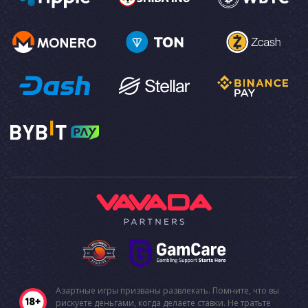
Азартные игры призваны развлекать. Помните, что вы
рискуете деньгами, когда делаете ставки. Не тратьте