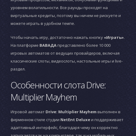
уровнем волатильности. Все раунды проходят на
виртуальные кредиты, поэтому вы ничем не рискуете и
можете играть в удобном темпе.
Чтобы начать игру, достаточно нажать кнопку
«Играть»
.
На платформе
ВАВАДА
представлено более 10 000
игровых автоматов от ведущих провайдеров, включая
классические слоты, видеослоты, настольные игры и live-
раздел.
Особенности слота Drive:
Multiplier Mayhem
Игровой автомат
Drive: Multiplier Mayhem
выполнен в
фирменном стиле студии
NetEnt Deluxe
и поддерживает
адаптивный интерфейс, благодаря чему он корректно
запускается как на компьютере, так и на мобильных