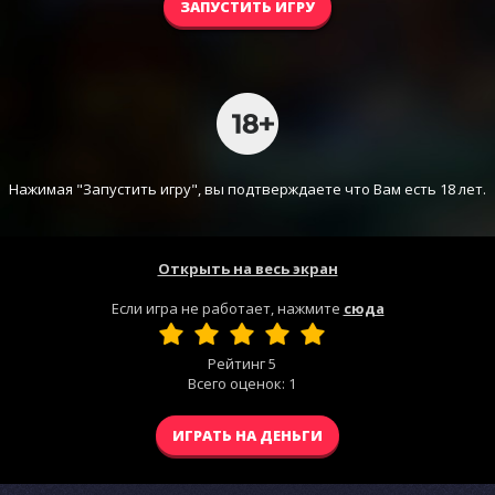
ЗАПУСТИТЬ ИГРУ
Нажимая "Запустить игру", вы подтверждаете что Вам есть 18 лет.
Открыть на весь экран
Если игра не работает, нажмите
сюда
Рейтинг
5
Всего оценок:
1
ИГРАТЬ НА ДЕНЬГИ