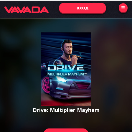
ВХОД
Drive: Multiplier Mayhem