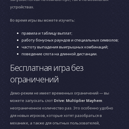
устройствах.
Во время игры вы можете изучить:
правила и таблицу выплат;
работу бонусных раундов и специальных символов;
частоту выпадения выигрышных комбинаций;
поведение слота на длинной дистанции.
Бесплатная игра без
ограничений
Демо-режим не имеет временных ограничений — вы
можете запускать слот
Drive: Multiplier Mayhem
неограниченное количество раз. Это особенно удобно
для новых игроков, которые хотят разобраться в
механике, а также для опытных пользователей,