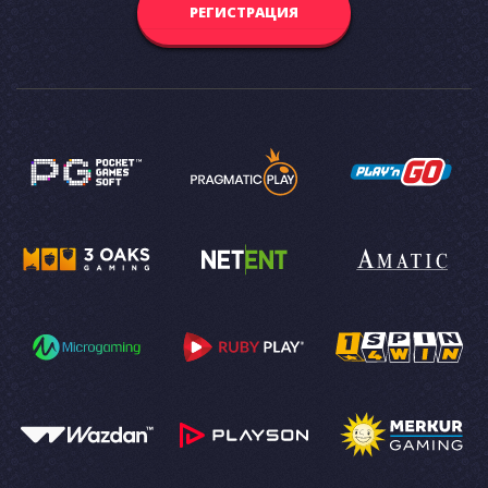
РЕГИСТРАЦИЯ