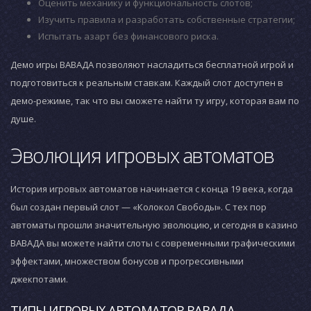
Оценить механику и функциональность слотов;
Изучить правила и разработать собственные стратегии;
Испытать азарт без финансового риска.
Демо игры ВАВАДА позволяют насладиться бесплатной игрой и
подготовиться к реальным ставкам. Каждый слот доступен в
демо-режиме, так что вы сможете найти ту игру, которая вам по
душе.
Эволюция игровых автоматов
История игровых автоматов начинается с конца 19 века, когда
был создан первый слот — «Колокол Свободы». С тех пор
автоматы прошли значительную эволюцию, и сегодня в казино
ВАВАДА вы можете найти слоты с современными графическими
эффектами, множеством бонусов и прогрессивными
джекпотами.
ТИПЫ ИГРОВЫХ АВТОМАТОВ ВАВАДА