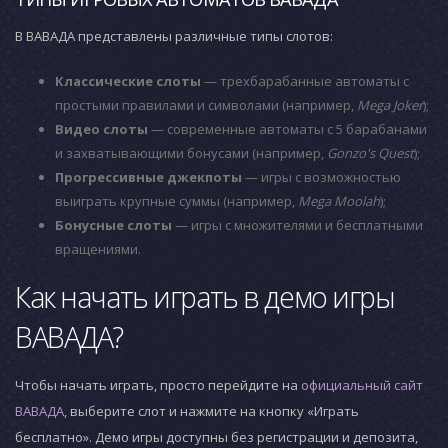
В ВАВАДА представлены различные типы слотов:
Классические слоты
— трехбарабанные автоматы с
простыми правилами и символами (например,
Mega Joker
);
Видео слоты
— современные автоматы с 5 барабанами
и захватывающими бонусами (например,
Gonzo's Quest
);
Прогрессивные джекпоты
— игры с возможностью
выиграть крупные суммы (например,
Mega Moolah
);
Бонусные слоты
— игры с множителями и бесплатными
вращениями.
Как начать играть в демо игры
ВАВАДА?
Чтобы начать играть, просто перейдите на
официальный сайт
ВАВАДА
, выберите слот и нажмите на кнопку «Играть
бесплатно». Демо игры доступны без регистрации и депозита,