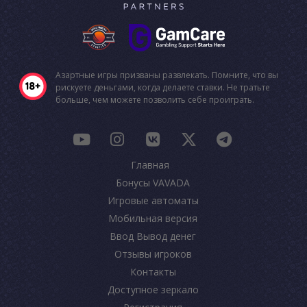
Азартные игры призваны развлекать. Помните, что вы
рискуете деньгами, когда делаете ставки. Не тратьте
больше, чем можете позволить себе проиграть.
Главная
Бонусы VAVADA
Игровые автоматы
Мобильная версия
Ввод Вывод денег
Отзывы игроков
Контакты
Доступное зеркало