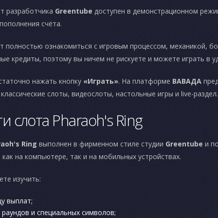
т разработчика
Greentube
доступен в демонстрационном режим
 пополнения счёта.
т полностью ознакомиться с игровым процессом, механикой, бо
ые кредиты, поэтому вы ничем не рискуете и можете играть в у
остаточно нажать кнопку
«Играть»
. На платформе
ВАВАДА
пред
классические слоты, видеослоты, настольные игры и live-раздел.
 слота Pharaoh's Ring
aoh's Ring
выполнен в фирменном стиле студии
Greentube
и по
 как на компьютере, так и на мобильных устройствах.
ете изучить:
цу выплат;
 раундов и специальных символов;