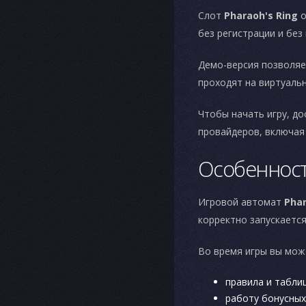
Слот
Pharaoh's Ring
о
без регистрации и без
Демо-версия позволяе
проходят на виртуальн
Чтобы начать игру, д
провайдеров, включая 
Особенности
Игровой автомат
Phar
корректно запускается
Во время игры вы мож
правила и табли
работу бонусных