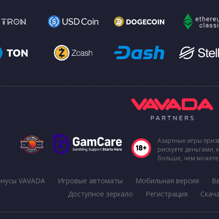
Азартные игры призв
рискуете деньгами, к
больше, чем можете 
онусы VAVADA
Игровые автоматы
Мобильная версия
В
Доступное зеркало
Регистрация
Скач