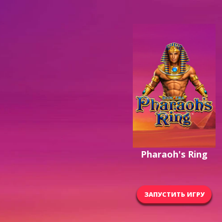
Pharaoh's Ring
ЗАПУСТИТЬ ИГРУ