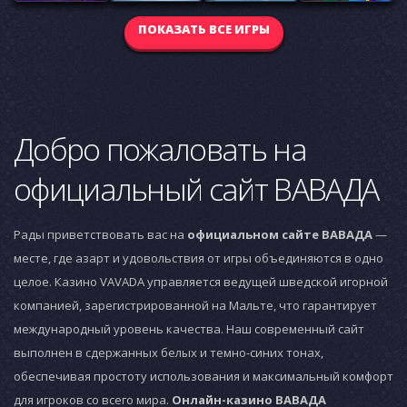
ПОКАЗАТЬ ВСЕ ИГРЫ
Добро пожаловать на
официальный сайт ВАВАДА
Рады приветствовать вас на
официальном сайте ВАВАДА
—
месте, где азарт и удовольствия от игры объединяются в одно
целое. Казино VAVADA управляется ведущей шведской игорной
компанией, зарегистрированной на Мальте, что гарантирует
международный уровень качества. Наш современный сайт
выполнен в сдержанных белых и темно-синих тонах,
обеспечивая простоту использования и максимальный комфорт
для игроков со всего мира.
Онлайн-казино ВАВАДА