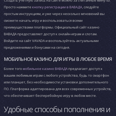
Создать учетную запись на сайте можно за считанные минуты.
Просто нажмите
кнопку регистрации в ВАВАДА
, следуйте
простым инструкциям, и уже через несколько мгновений вы
сможете начать игру и воспользоваться всеми
преимуществами платформы. Официальный сайт казино
ВАВАДА предоставляет доступ к онлайн-играм и слотам.
Войдите на сайт VAVADA и воспользуйтесь актуальными
предложениями и бонусами на сегодня.
МОБИЛЬНОЕ КАЗИНО ДЛЯ ИГРЫ В ЛЮБОЕ ВРЕМЯ
Более того
мобильное казино ВАВАДА
предлагает доступ к
вашим любимым играм с любого устройства, будь то смартфон
или планшет, без необходимости установки дополнительного
ПО. Платформа адаптирована для всех современных устройств,
что обеспечивает бесперебойную игру в любом месте.
Удобные способы пополнения и