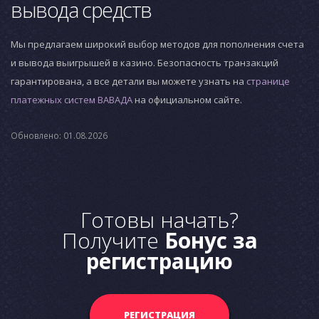
вывода средств
Мы предлагаем широкий выбор методов для пополнения счета
и вывода выигрышей в казино. Безопасность транзакций
гарантирована, а все детали вы можете узнать на
странице
платежных систем ВАВАДА
на официальном сайте.
Обновлено:
01.08.2026
Готовы начать?
Получите
Бонус за
регистрацию
РЕГИСТРАЦИЯ