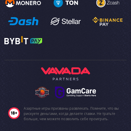
Азартные игры призваны развлекать. Помните, что вы
рискуете деньгами, когда делаете ставки. Не тратьте
больше, чем можете позволить себе проиграть.