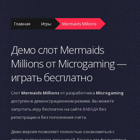
Главная
Игры
Mermaids Millions
Демо слот Mermaids
Millions от Microgaming —
играть бесплатно
Слот
Mermaids Millions
от разработчика
Microgaming
доступен в демонстрационном режиме. Вы можете
запустить игру бесплатно на сайте
ВАВАДА
без
регистрации и без пополнения счёта.
Демо-версия позволяет полностью ознакомиться с
игровым процессом, механикой, бонусными функциями и