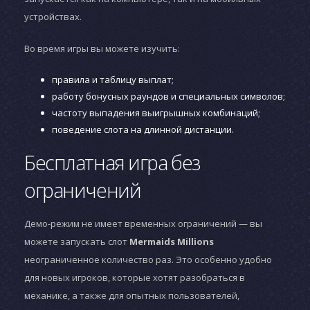
устройствах.
Во время игры вы можете изучить:
правила и таблицу выплат;
работу бонусных раундов и специальных символов;
частоту выпадения выигрышных комбинаций;
поведение слота на длинной дистанции.
Бесплатная игра без
ограничений
Демо-режим не имеет временных ограничений — вы
можете запускать слот
Mermaids Millions
неограниченное количество раз. Это особенно удобно
для новых игроков, которые хотят разобраться в
механике, а также для опытных пользователей,