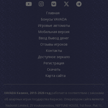
Главная
Бонусы VAVADA
Игровые автоматы
Мобильная версия
Ввод Вывод денег
Отзывы игроков
Контакты
Доступное зеркало
Регистрация
Скачать
Карта сайта
VAVADA Казино, 2015-2026 год
работает в соответствии с законами
об азартных играх государства Кюрасао. Оператором сайта является
Nadontil Limited, 25 Voukourestiou, NEPTUNE HOUSE, 1st floor, Flat 11,