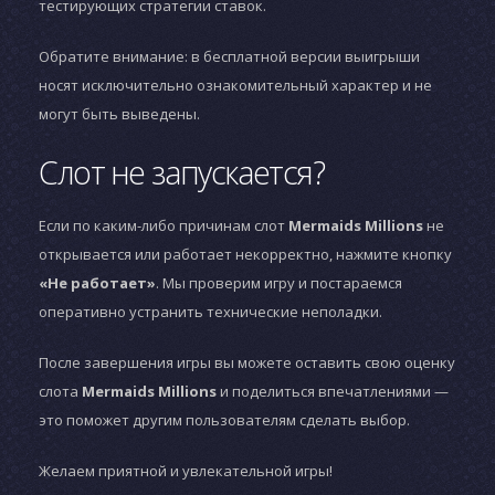
тестирующих стратегии ставок.
Обратите внимание: в бесплатной версии выигрыши
носят исключительно ознакомительный характер и не
могут быть выведены.
Слот не запускается?
Если по каким-либо причинам слот
Mermaids Millions
не
открывается или работает некорректно, нажмите кнопку
«Не работает»
. Мы проверим игру и постараемся
оперативно устранить технические неполадки.
После завершения игры вы можете оставить свою оценку
слота
Mermaids Millions
и поделиться впечатлениями —
это поможет другим пользователям сделать выбор.
Желаем приятной и увлекательной игры!