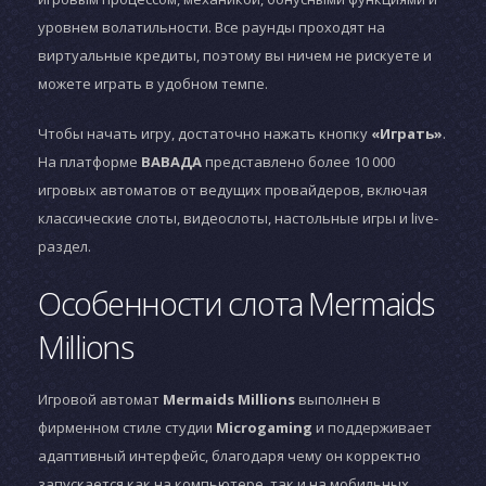
уровнем волатильности. Все раунды проходят на
виртуальные кредиты, поэтому вы ничем не рискуете и
можете играть в удобном темпе.
Чтобы начать игру, достаточно нажать кнопку
«Играть»
.
На платформе
ВАВАДА
представлено более 10 000
игровых автоматов от ведущих провайдеров, включая
классические слоты, видеослоты, настольные игры и live-
раздел.
Особенности слота Mermaids
Millions
Игровой автомат
Mermaids Millions
выполнен в
фирменном стиле студии
Microgaming
и поддерживает
адаптивный интерфейс, благодаря чему он корректно
запускается как на компьютере, так и на мобильных