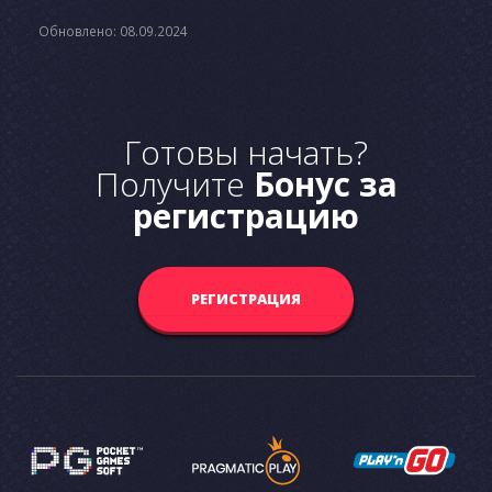
Обновлено:
08.09.2024
Готовы начать?
Получите
Бонус за
регистрацию
РЕГИСТРАЦИЯ