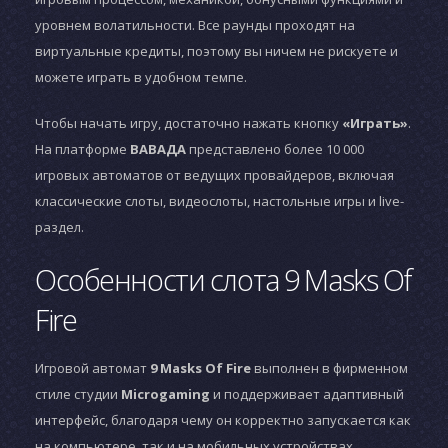
уровнем волатильности. Все раунды проходят на
виртуальные кредиты, поэтому вы ничем не рискуете и
можете играть в удобном темпе.
Чтобы начать игру, достаточно нажать кнопку
«Играть»
.
На платформе
ВАВАДА
представлено более 10 000
игровых автоматов от ведущих провайдеров, включая
классические слоты, видеослоты, настольные игры и live-
раздел.
Особенности слота 9 Masks Of
Fire
Игровой автомат
9 Masks Of Fire
выполнен в фирменном
стиле студии
Microgaming
и поддерживает адаптивный
интерфейс, благодаря чему он корректно запускается как
на компьютере, так и на мобильных устройствах.