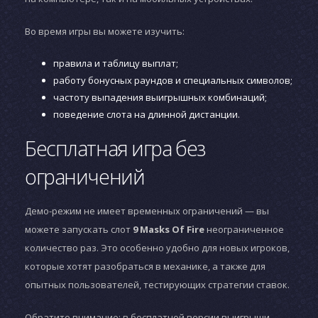
Во время игры вы можете изучить:
правила и таблицу выплат;
работу бонусных раундов и специальных символов;
частоту выпадения выигрышных комбинаций;
поведение слота на длинной дистанции.
Бесплатная игра без
ограничений
Демо-режим не имеет временных ограничений — вы
можете запускать слот
9 Masks Of Fire
неограниченное
количество раз. Это особенно удобно для новых игроков,
которые хотят разобраться в механике, а также для
опытных пользователей, тестирующих стратегии ставок.
Обратите внимание: в бесплатной версии выигрыши