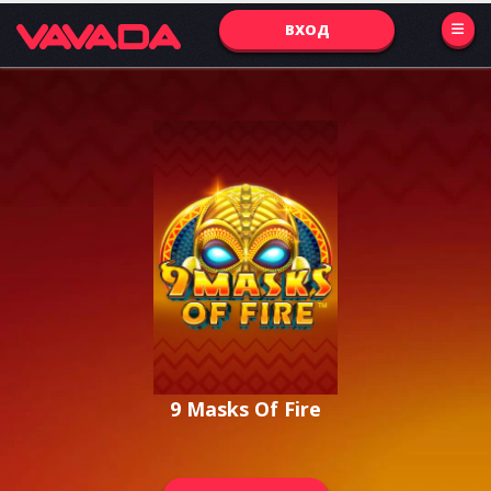
ВХОД
9 Masks Of Fire