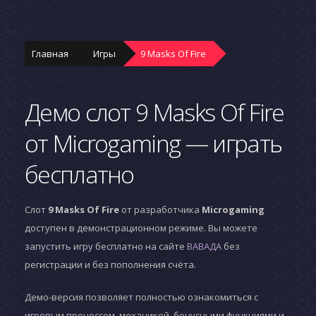
Главная
Игры
9 Masks Of Fire
Демо слот 9 Masks Of Fire
от Microgaming — играть
бесплатно
Слот
9 Masks Of Fire
от разработчика
Microgaming
доступен в демонстрационном режиме. Вы можете
запустить игру бесплатно на сайте
ВАВАДА
без
регистрации и без пополнения счёта.
Демо-версия позволяет полностью ознакомиться с
игровым процессом, механикой, бонусными функциями и