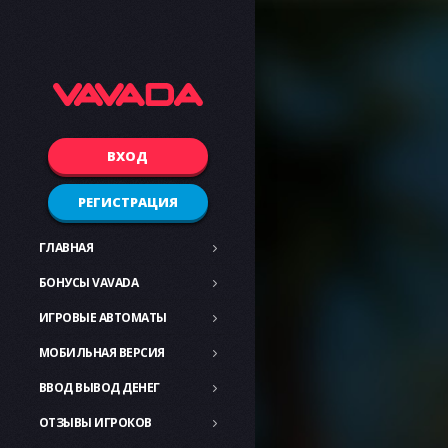
ВХОД
РЕГИСТРАЦИЯ
ГЛАВНАЯ
БОНУСЫ VAVADA
ИГРОВЫЕ АВТОМАТЫ
МОБИЛЬНАЯ ВЕРСИЯ
ВВОД ВЫВОД ДЕНЕГ
ОТЗЫВЫ ИГРОКОВ