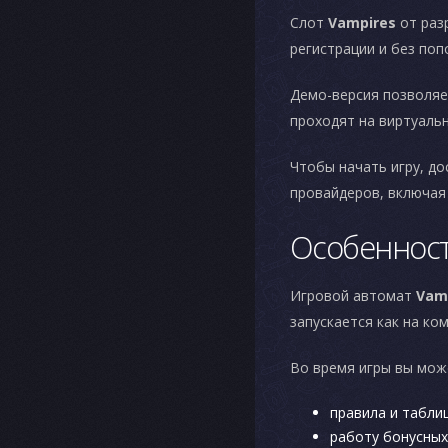
Слот
Vampires
от раз
регистрации и без поп
Демо-версия позволяе
проходят на виртуальн
Чтобы начать игру, д
провайдеров, включая 
Особенност
Игровой автомат
Vam
запускается как на ко
Во время игры вы мож
правила и табли
работу бонусных