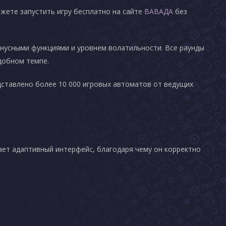
жете запустить игру бесплатно на сайте
ВАВАДА
без
нусными функциями и уровнем волатильности. Все раунды
добном темпе.
ставлено более 10 000 игровых автоматов от ведущих
ет адаптивный интерфейс, благодаря чему он корректно