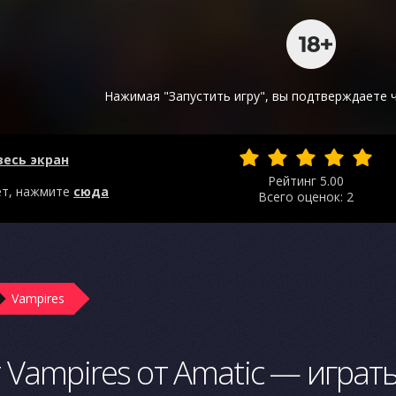
Нажимая "Запустить игру", вы подтверждаете ч
весь экран
Рейтинг
5.00
ет, нажмите
сюда
Всего оценок:
2
Vampires
 Vampires от Amatic — играт