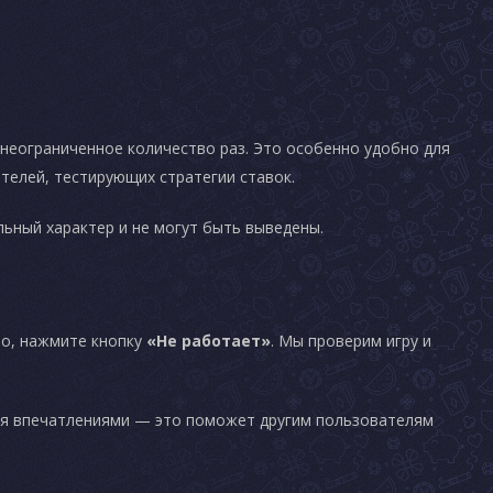
неограниченное количество раз. Это особенно удобно для
телей, тестирующих стратегии ставок.
ьный характер и не могут быть выведены.
но, нажмите кнопку
«Не работает»
. Мы проверим игру и
я впечатлениями — это поможет другим пользователям