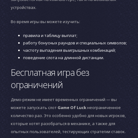
устройствах.
Во время игры вы можете изучить:
правила и таблицу выплат;
работу бонусных раундов и специальных символов;
частоту выпадения выигрышных комбинаций;
поведение слота на длинной дистанции.
Бесплатная игра без
ограничений
Демо-режим не имеет временных ограничений — вы
можете запускать слот
Game Of Luck
неограниченное
количество раз. Это особенно удобно для новых игроков,
которые хотят разобраться в механике, а также для
опытных пользователей, тестирующих стратегии ставок.