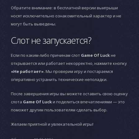
Обратите внимание: в бесплатной версии выигрыши
носят исключительно ознакомительный характер и не
могут быть выведены.
Слот не запускается?
Если по каким-либо причинам слот
Game Of Luck
не
открывается или работает некорректно, нажмите кнопку
«Не работает»
. Мы проверим игру и постараемся
оперативно устранить технические неполадки.
После завершения игры вы можете оставить свою оценку
слота
Game Of Luck
и поделиться впечатлениями — это
поможет другим пользователям сделать выбор.
Желаем приятной и увлекательной игры!