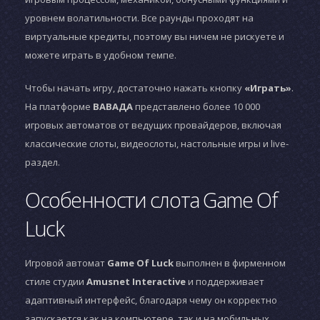
уровнем волатильности. Все раунды проходят на
виртуальные кредиты, поэтому вы ничем не рискуете и
можете играть в удобном темпе.
Чтобы начать игру, достаточно нажать кнопку
«Играть»
.
На платформе
ВАВАДА
представлено более 10 000
игровых автоматов от ведущих провайдеров, включая
классические слоты, видеослоты, настольные игры и live-
раздел.
Особенности слота Game Of
Luck
Игровой автомат
Game Of Luck
выполнен в фирменном
стиле студии
Amusnet Interactive
и поддерживает
адаптивный интерфейс, благодаря чему он корректно
запускается как на компьютере, так и на мобильных