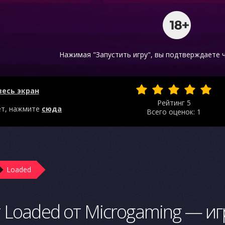
Нажимая "Запустить игру", вы подтверждаете ч
весь экран
Рейтинг
5
ет, нажмите
сюда
Всего оценок:
1
Loaded
 Loaded от Microgaming — иг