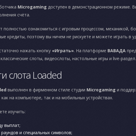
ботчика
Microgaming
доступен в демонстрационном режиме. Вы
олнения счёта.
т полностью ознакомиться с игровым процессом, механикой, бо
ые кредиты, поэтому вы ничем не рискуете и можете играть в у
остаточно нажать кнопку
«Играть»
. На платформе
ВАВАДА
пред
классические слоты, видеослоты, настольные игры и live-раздел.
и слота Loaded
ded
выполнен в фирменном стиле студии
Microgaming
и поддер
 как на компьютере, так и на мобильных устройствах.
ете изучить:
цу выплат;
 раундов и специальных символов;