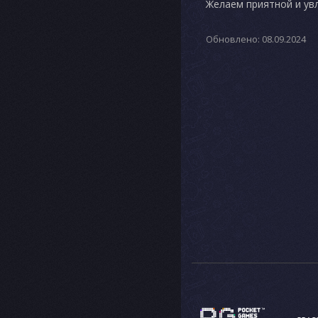
Желаем приятной и ув
Обновлено:
08.09.2024