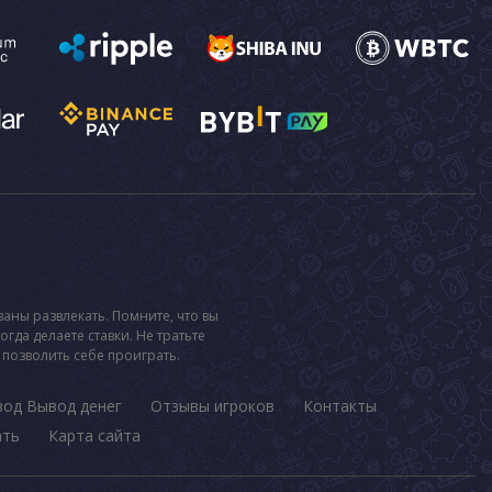
аны развлекать. Помните, что вы
огда делаете ставки. Не тратьте
позволить себе проиграть.
вод Вывод денег
Отзывы игроков
Контакты
ать
Карта сайта