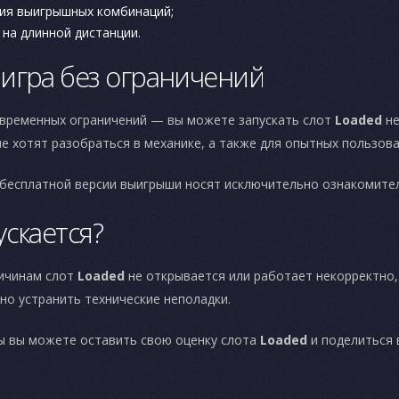
ия выигрышных комбинаций;
 на длинной дистанции.
 игра без ограничений
временных ограничений — вы можете запускать слот
Loaded
не
е хотят разобраться в механике, а также для опытных пользова
 бесплатной версии выигрыши носят исключительно ознакомител
ускается?
ричинам слот
Loaded
не открывается или работает некорректно
но устранить технические неполадки.
ы вы можете оставить свою оценку слота
Loaded
и поделиться 