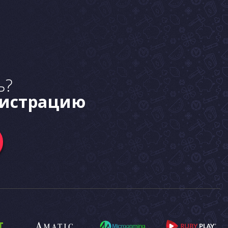
ь?
гистрацию