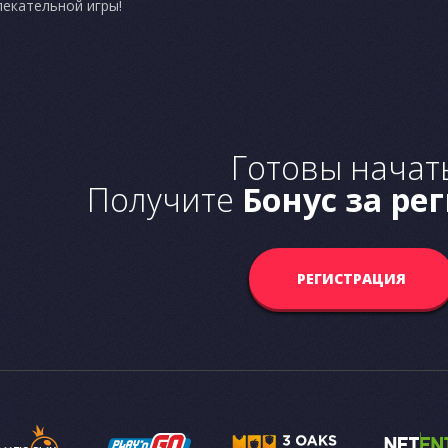
лекательной игры!
Готовы начат
Получите
Бонус за ре
РЕГИСТРАЦИЯ