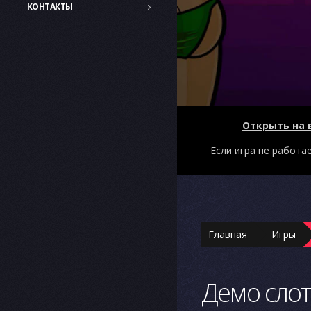
КОНТАКТЫ
Открыть на 
Если игра не работа
Главная
Игры
Демо слот