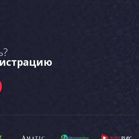
ь?
гистрацию