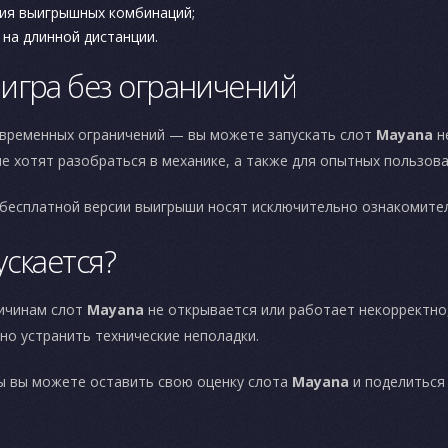
ия выигрышных комбинаций;
 на длинной дистанции.
 игра без ограничений
временных ограничений — вы можете запускать слот
Mayana
н
е хотят разобраться в механике, а также для опытных пользова
 бесплатной версии выигрыши носят исключительно ознакомител
ускается?
ричинам слот
Mayana
не открывается или работает некорректно
но устранить технические неполадки.
ы вы можете оставить свою оценку слота
Mayana
и поделиться