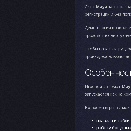
Слот
Mayana
от разр
регистрации и без поп
Демо-версия позволяе
проходят на виртуальн
Чтобы начать игру, д
провайдеров, включая 
Особенност
Игровой автомат
May
запускается как на ко
Во время игры вы мож
правила и табли
работу бонусных