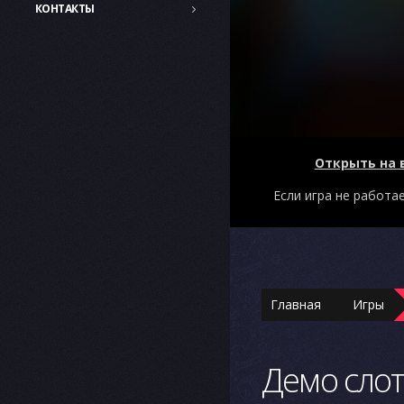
КОНТАКТЫ
Открыть на 
Если игра не работа
Главная
Игры
Демо слот