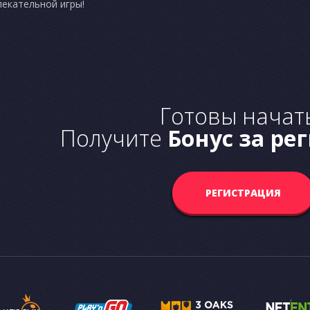
лекательной игры!
Готовы начат
Получите
Бонус за ре
РЕГИСТРАЦИЯ