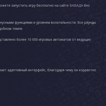
ожете запустить игру бесплатно на сайте
ВАВАДА
без
нусными функциями и уровнем волатильности. Все раунды
добном темпе.
ставлено более 10 000 игровых автоматов от ведущих
ает адаптивный интерфейс, благодаря чему он корректно