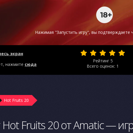
Нажимая "Запустить игру", вы подтверждаете ч
весь экран
Рейтинг
5
ет, нажмите
сюда
Всего оценок:
1
Hot Fruits 20
 Hot Fruits 20 от Amatic — и