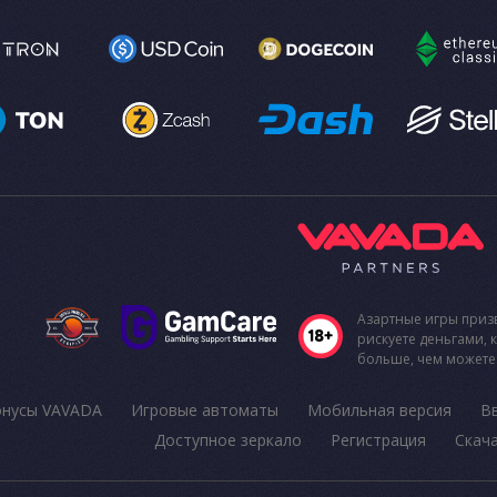
Азартные игры призв
рискуете деньгами, к
больше, чем можете 
онусы VAVADA
Игровые автоматы
Мобильная версия
В
Доступное зеркало
Регистрация
Скач