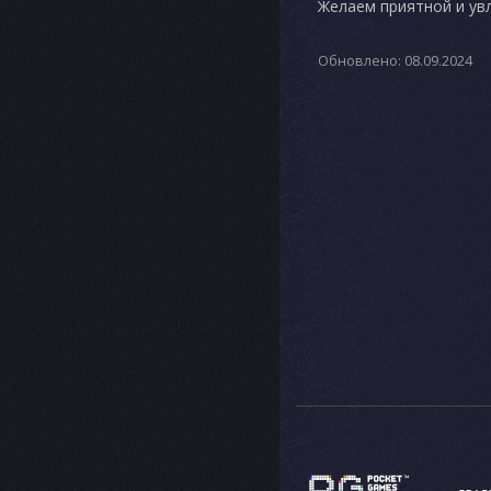
Желаем приятной и ув
Обновлено:
08.09.2024