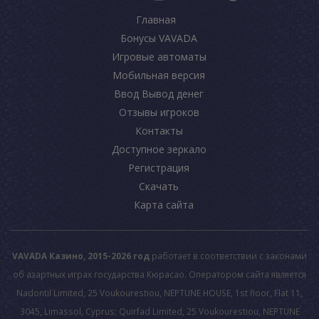
Главная
Бонусы VAVADA
Игровые автоматы
Мобильная версия
Ввод Вывод денег
Отзывы игроков
Контакты
Доступное зеркало
Регистрация
Скачать
Карта сайта
VAVADA Казино, 2015-2026 год
работает в соответствии с законами
об азартных играх государства Кюрасао. Оператором сайта является
Nadontil Limited, 25 Voukourestiou, NEPTUNE HOUSE, 1st floor, Flat 11,
3045, Limassol, Cyprus; Quirfad Limited, 25 Voukourestiou, NEPTUNE