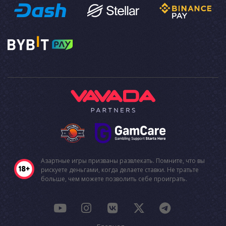
Азартные игры призваны развлекать. Помните, что вы
рискуете деньгами, когда делаете ставки. Не тратьте
больше, чем можете позволить себе проиграть.