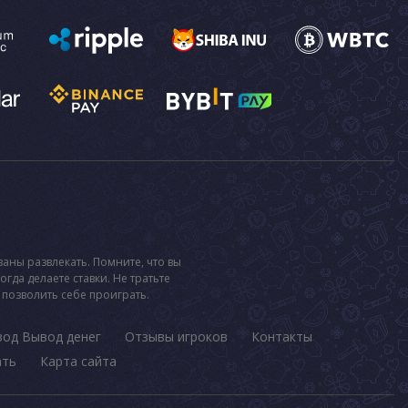
аны развлекать. Помните, что вы
огда делаете ставки. Не тратьте
позволить себе проиграть.
вод Вывод денег
Отзывы игроков
Контакты
ать
Карта сайта