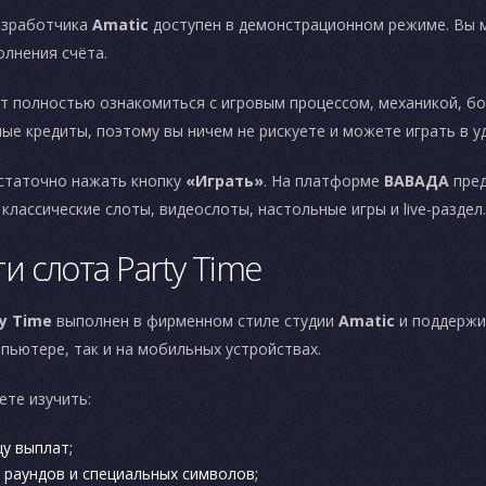
азработчика
Amatic
доступен в демонстрационном режиме. Вы м
олнения счёта.
т полностью ознакомиться с игровым процессом, механикой, бо
ые кредиты, поэтому вы ничем не рискуете и можете играть в у
остаточно нажать кнопку
«Играть»
. На платформе
ВАВАДА
пред
классические слоты, видеослоты, настольные игры и live-раздел.
 слота Party Time
y Time
выполнен в фирменном стиле студии
Amatic
и поддержи
мпьютере, так и на мобильных устройствах.
ете изучить:
цу выплат;
 раундов и специальных символов;