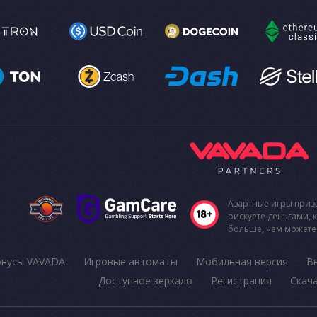
Азартные игры призв
рискуете деньгами, к
больше, чем можете 
онусы VAVADA
Игровые автоматы
Мобильная версия
В
Доступное зеркало
Регистрация
Скач