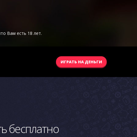
то Вам есть 18 лет.
ИГРАТЬ НА ДЕНЬГИ
ть бесплатно