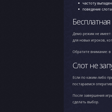
частоту выпаден
поведение слота
Бесплатная
Демо-режим не имеет 
для новых игроков, ко
Обратите внимание: в
Слот не зап
Если по каким-либо п
постараемся оператив
После завершения игр
сделать выбор.