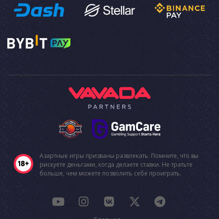
Азартные игры призваны развлекать. Помните, что вы
рискуете деньгами, когда делаете ставки. Не тратьте
больше, чем можете позволить себе проиграть.