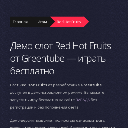
Главная
Игры
Red Hot Fruits
Демо слот Red Hot Fruits
от Greentube — играть
бесплатно
Слот
Red Hot Fruits
от разработчика
Greentube
доступен в демонстрационном режиме. Вы можете
запустить игру бесплатно на сайте
ВАВАДА
без
регистрации и без пополнения счёта.
Демо-версия позволяет полностью ознакомиться с
игровым процессом, механикой, бонусными функциями и