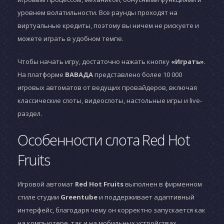
уровнем волатильности. Все раунды проходят на
виртуальные кредиты, поэтому вы ничем не рискуете и
можете играть в удобном темпе.
Чтобы начать игру, достаточно нажать кнопку
«Играть»
.
На платформе
ВАВАДА
представлено более 10 000
игровых автоматов от ведущих провайдеров, включая
классические слоты, видеослоты, настольные игры и live-
раздел.
Особенности слота Red Hot
Fruits
Игровой автомат
Red Hot Fruits
выполнен в фирменном
стиле студии
Greentube
и поддерживает адаптивный
интерфейс, благодаря чему он корректно запускается как
на компьютере, так и на мобильных устройствах.