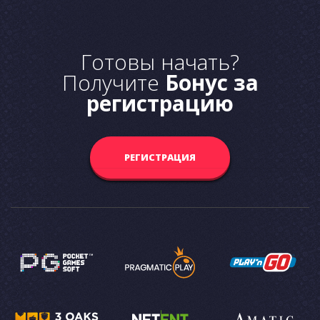
Готовы начать?
Получите
Бонус за
регистрацию
РЕГИСТРАЦИЯ