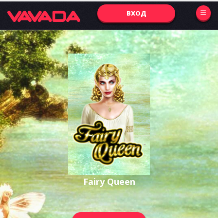
ВХОД
Fairy Queen