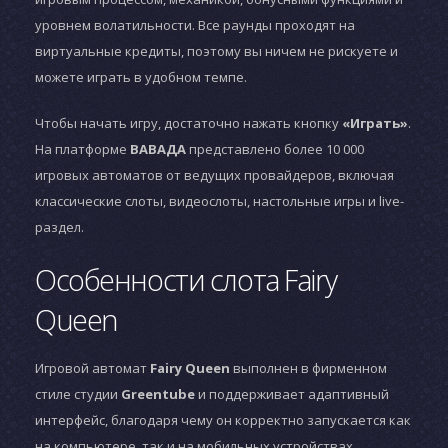
уровнем волатильности. Все раунды проходят на
виртуальные кредиты, поэтому вы ничем не рискуете и
можете играть в удобном темпе.
Чтобы начать игру, достаточно нажать кнопку
«Играть»
.
На платформе
ВАВАДА
представлено более 10 000
игровых автоматов от ведущих провайдеров, включая
классические слоты, видеослоты, настольные игры и live-
раздел.
Особенности слота Fairy
Queen
Игровой автомат
Fairy Queen
выполнен в фирменном
стиле студии
Greentube
и поддерживает адаптивный
интерфейс, благодаря чему он корректно запускается как
на компьютере, так и на мобильных устройствах.