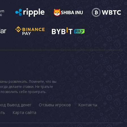
аны развлекать. Помните, что вы
огда делаете ставки. Не тратьте
позволить себе проиграть.
вод Вывод денег
Отзывы игроков
Контакты
ать
Карта сайта