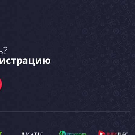
ь?
гистрацию