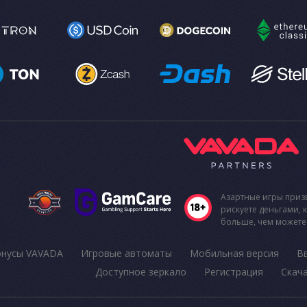
Азартные игры призв
рискуете деньгами, к
больше, чем можете 
онусы VAVADA
Игровые автоматы
Мобильная версия
В
Доступное зеркало
Регистрация
Скач