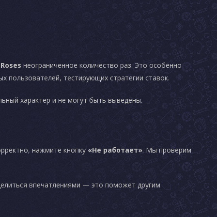
 Roses
неограниченное количество раз. Это особенно
ых пользователей, тестирующих стратегии ставок.
ьный характер и не могут быть выведены.
орректно, нажмите кнопку
«Не работает»
. Мы проверим
елиться впечатлениями — это поможет другим