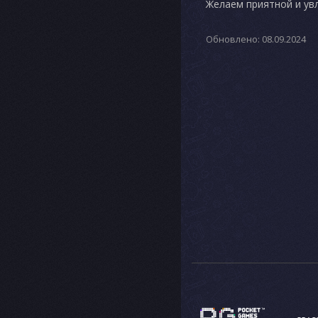
Желаем приятной и ув
Обновлено:
08.09.2024