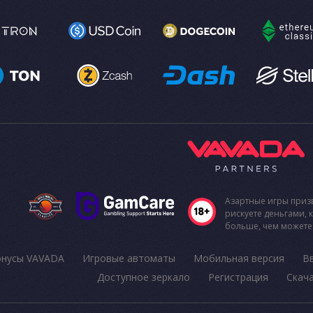
Азартные игры призв
рискуете деньгами, к
больше, чем можете 
онусы VAVADA
Игровые автоматы
Мобильная версия
В
Доступное зеркало
Регистрация
Скач