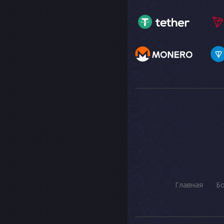
Главная
Б