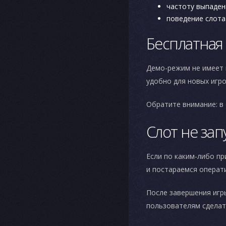
частоту выпаден
поведение слота
Бесплатная
Демо-режим не имеет 
удобно для новых игро
Обратите внимание: в
Слот не зап
Если по каким-либо п
и постараемся операт
После завершения игр
пользователям сделат