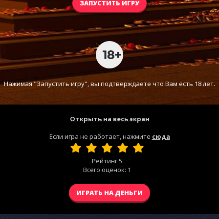
ЗАПУСТИТЬ ИГРУ
Нажимая "Запустить игру", вы подтверждаете что Вам есть 18 лет.
Открыть на весь экран
Если игра не работает, нажмите
сюда
Рейтинг
5
Всего оценок:
1
ИГРАТЬ НА ДЕНЬГИ