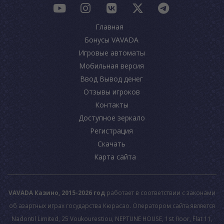
Главная
Бонусы VAVADA
Игровые автоматы
Мобильная версия
Ввод Вывод денег
Отзывы игроков
Контакты
Доступное зеркало
Регистрация
Скачать
Карта сайта
VAVADA Казино, 2015-2026 год
работает в соответствии с законами
об азартных играх государства Кюрасао. Оператором сайта является
Nadontil Limited, 25 Voukourestiou, NEPTUNE HOUSE, 1st floor, Flat 11,