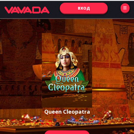
ВХОД
Queen Cleopatra