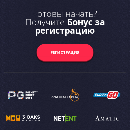
Готовы начать?
Получите
Бонус за
регистрацию
РЕГИСТРАЦИЯ