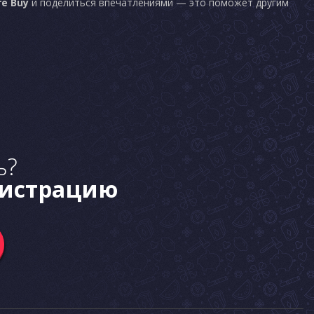
re Buy
и поделиться впечатлениями — это поможет другим
ь?
гистрацию