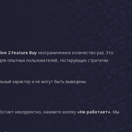
live 2 Feature Buy
неограниченное количество раз. Это
 для опытных пользователей, тестирующих стратегии
ьный характер и не могут быть выведены.
ботает некорректно, нажмите кнопку
«Не работает»
. Мы