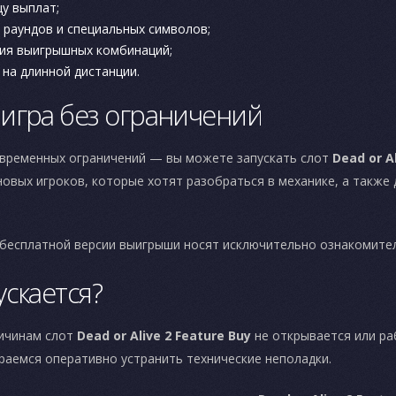
цу выплат;
 раундов и специальных символов;
ия выигрышных комбинаций;
 на длинной дистанции.
 игра без ограничений
временных ограничений — вы можете запускать слот
Dead or A
новых игроков, которые хотят разобраться в механике, а также
 бесплатной версии выигрыши носят исключительно ознакомител
ускается?
ричинам слот
Dead or Alive 2 Feature Buy
не открывается или ра
раемся оперативно устранить технические неполадки.