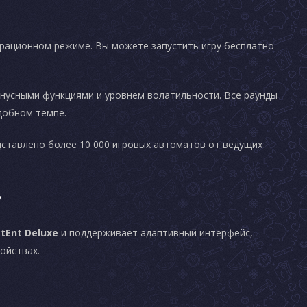
рационном режиме. Вы можете запустить игру бесплатно
нусными функциями и уровнем волатильности. Все раунды
добном темпе.
ставлено более 10 000 игровых автоматов от ведущих
y
tEnt Deluxe
и поддерживает адаптивный интерфейс,
ойствах.