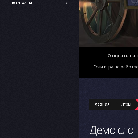
КОНТАКТЫ
Открыть на 
Если игра не работа
Главная
Игры
Демо слот 