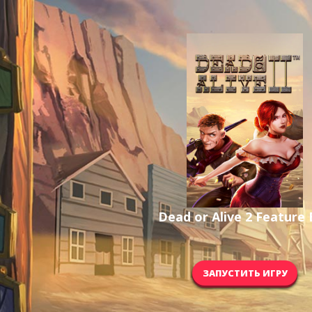
Dead or Alive 2 Feature
ЗАПУСТИТЬ ИГРУ