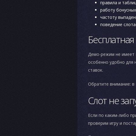
правила и табли
работу бонусных
частоту выпаден
поведение слота
Бесплатная
Демо-режим не имеет 
особенно удобно для 
ставок.
Обратите внимание: в
Слот не зап
Если по каким-либо п
проверим игру и поста