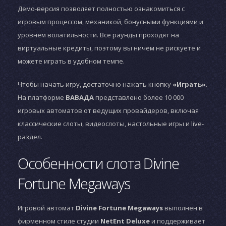
Демо-версия позволяет полностью ознакомиться с
игровым процессом, механикой, бонусными функциями и
уровнем волатильности. Все раунды проходят на
виртуальные кредиты, поэтому вы ничем не рискуете и
можете играть в удобном темпе.
Чтобы начать игру, достаточно нажать кнопку
«Играть»
.
На платформе
ВАВАДА
представлено более 10 000
игровых автоматов от ведущих провайдеров, включая
классические слоты, видеослоты, настольные игры и live-
раздел.
Особенности слота Divine
Fortune Megaways
Игровой автомат
Divine Fortune Megaways
выполнен в
фирменном стиле студии
NetEnt Deluxe
и поддерживает