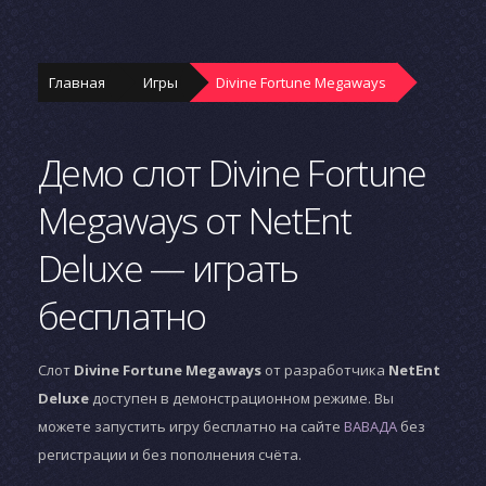
Главная
Игры
Divine Fortune Megaways
Демо слот Divine Fortune
Megaways от NetEnt
Deluxe — играть
бесплатно
Слот
Divine Fortune Megaways
от разработчика
NetEnt
Deluxe
доступен в демонстрационном режиме. Вы
можете запустить игру бесплатно на сайте
ВАВАДА
без
регистрации и без пополнения счёта.