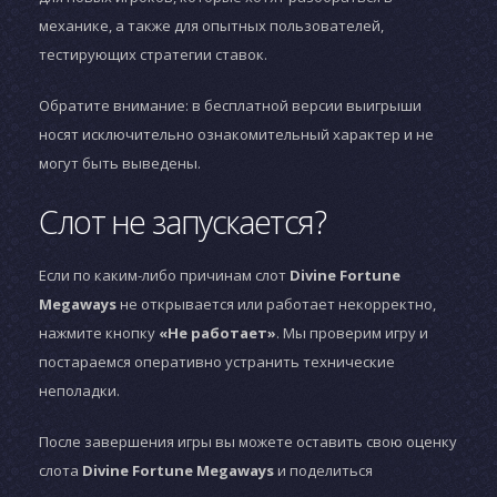
механике, а также для опытных пользователей,
тестирующих стратегии ставок.
Обратите внимание: в бесплатной версии выигрыши
носят исключительно ознакомительный характер и не
могут быть выведены.
Слот не запускается?
Если по каким-либо причинам слот
Divine Fortune
Megaways
не открывается или работает некорректно,
нажмите кнопку
«Не работает»
. Мы проверим игру и
постараемся оперативно устранить технические
неполадки.
После завершения игры вы можете оставить свою оценку
слота
Divine Fortune Megaways
и поделиться