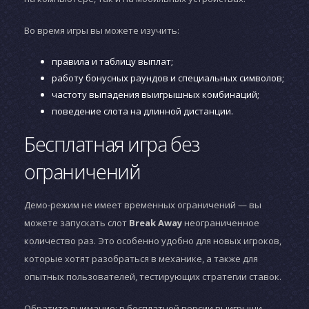
Во время игры вы можете изучить:
правила и таблицу выплат;
работу бонусных раундов и специальных символов;
частоту выпадения выигрышных комбинаций;
поведение слота на длинной дистанции.
Бесплатная игра без
ограничений
Демо-режим не имеет временных ограничений — вы
можете запускать слот
Break Away
неограниченное
количество раз. Это особенно удобно для новых игроков,
которые хотят разобраться в механике, а также для
опытных пользователей, тестирующих стратегии ставок.
Обратите внимание: в бесплатной версии выигрыши