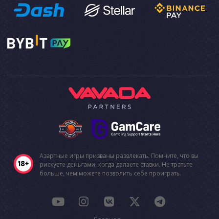
Азартные игры призваны развлекать. Помните, что вы
рискуете деньгами, когда делаете ставки. Не тратьте
больше, чем можете позволить себе проиграть.