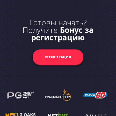
Готовы начать?
Получите
Бонус за
регистрацию
РЕГИСТРАЦИЯ