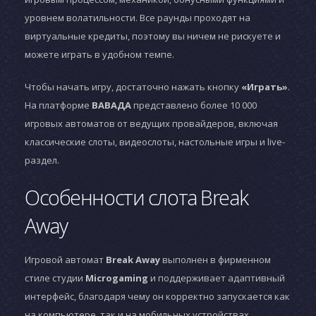
уровнем волатильности. Все раунды проходят на
виртуальные кредиты, поэтому вы ничем не рискуете и
можете играть в удобном темпе.
Чтобы начать игру, достаточно нажать кнопку
«Играть»
.
На платформе
ВАВАДА
представлено более 10 000
игровых автоматов от ведущих провайдеров, включая
классические слоты, видеослоты, настольные игры и live-
раздел.
Особенности слота Break
Away
Игровой автомат
Break Away
выполнен в фирменном
стиле студии
Microgaming
и поддерживает адаптивный
интерфейс, благодаря чему он корректно запускается как
на компьютере, так и на мобильных устройствах.