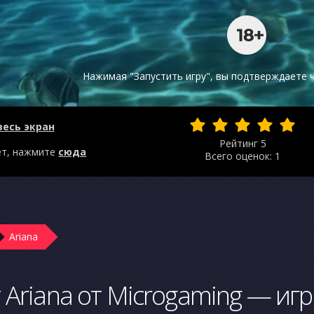
Нажимая "Запустить игру", вы подтверждаете ч
весь экран
Рейтинг
5
ет, нажмите
сюда
Всего оценок:
1
Ariana
 Ariana от Microgaming — иг