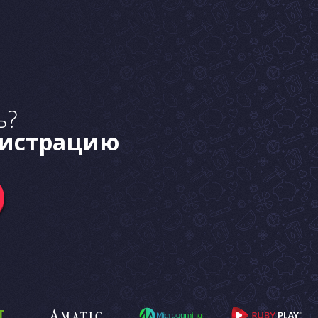
ь?
гистрацию