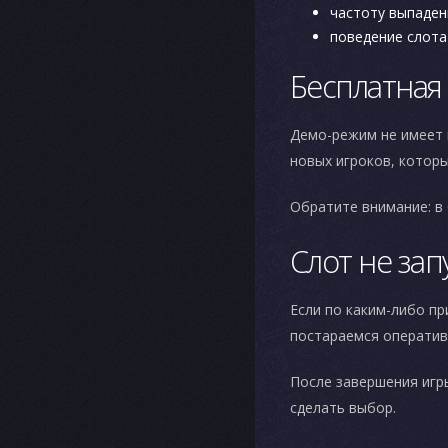
частоту выпаден
поведение слота
Бесплатная
Демо-режим не имеет 
новых игроков, которы
Обратите внимание: в
Слот не зап
Если по каким-либо п
постараемся оператив
После завершения игр
сделать выбор.