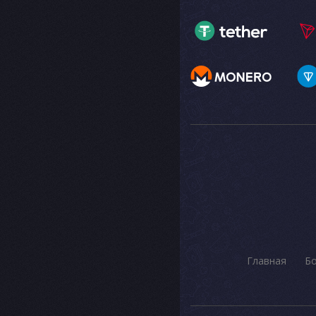
Главная
Б