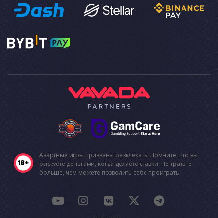
Азартные игры призваны развлекать. Помните, что вы
рискуете деньгами, когда делаете ставки. Не тратьте
больше, чем можете позволить себе проиграть.