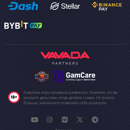
Азартные игры призваны развлекать. Помните, что вы
рискуете деньгами, когда делаете ставки. Не тратьте
больше, чем можете позволить себе проиграть.