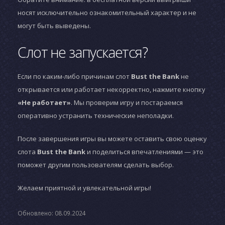
носят исключительно ознакомительный характер и не
могут быть выведены.
Слот не запускается?
Если по каким-либо причинам слот
Bust the Bank
не
открывается или работает некорректно, нажмите кнопку
«Не работает»
. Мы проверим игру и постараемся
оперативно устранить технические неполадки.
После завершения игры вы можете оставить свою оценку
слота
Bust the Bank
и поделиться впечатлениями — это
поможет другим пользователям сделать выбор.
Желаем приятной и увлекательной игры!
Обновлено:
08.09.2024