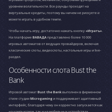
уровнем волатильности. Все раунды проходят на
виртуальные кредиты, поэтому вы ничем не рискуете и
можете играть в удобном темпе.
Чтобы начать игру, достаточно нажать кнопку
«Играть»
.
На платформе
ВАВАДА
представлено более 10 000
игровых автоматов от ведущих провайдеров, включая
классические слоты, видеослоты, настольные игры и live-
раздел.
Особенности слота Bust the
Bank
Игровой автомат
Bust the Bank
выполнен в фирменном
стиле студии
Microgaming
и поддерживает адаптивный
интерфейс, благодаря чему он корректно запускается как
на компьютере, так и на мобильных устройствах.