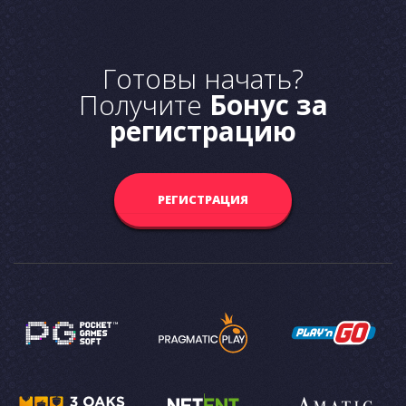
Готовы начать?
Получите
Бонус за
регистрацию
РЕГИСТРАЦИЯ