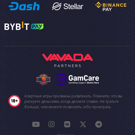
Азартные игры призваны развлекать. Помните, что вы
рискуете деньгами, когда делаете ставки. Не тратьте
больше, чем можете позволить себе проиграть.