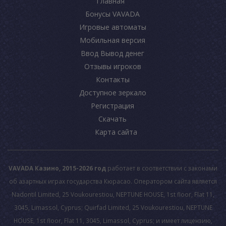
Главная
Бонусы VAVADA
Игровые автоматы
Мобильная версия
Ввод Вывод денег
Отзывы игроков
Контакты
Доступное зеркало
Регистрация
Скачать
Карта сайта
VAVADA Казино, 2015-2026 год
работает в соответствии с законами
об азартных играх государства Кюрасао. Оператором сайта является
Nadontil Limited, 25 Voukourestiou, NEPTUNE HOUSE, 1st floor, Flat 11,
3045, Limassol, Cyprus; Quirfad Limited, 25 Voukourestiou, NEPTUNE
HOUSE, 1st floor, Flat 11, 3045, Limassol, Cyprus; и имеет лицензию,