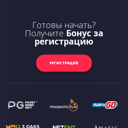
Готовы начать?
Получите
Бонус за
регистрацию
РЕГИСТРАЦИЯ