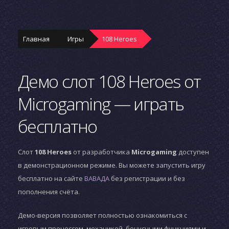
Главная
Игры
108 Heroes
Демо слот 108 Heroes от
Microgaming — играть
бесплатно
Слот
108 Heroes
от разработчика
Microgaming
доступен
в демонстрационном режиме. Вы можете запустить игру
бесплатно на сайте
ВАВАДА
без регистрации и без
пополнения счёта.
Демо-версия позволяет полностью ознакомиться с
игровым процессом, механикой, бонусными функциями и