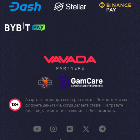
Азартные игры призваны развлекать. Помните, что вы
рискуете деньгами, когда делаете ставки. Не тратьте
больше, чем можете позволить себе проиграть.