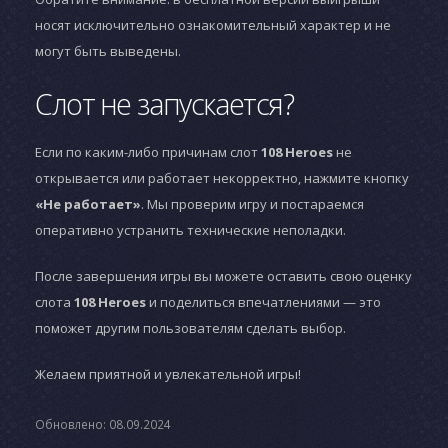
носят исключительно ознакомительный характер и не
могут быть выведены.
Слот не запускается?
Если по каким-либо причинам слот
108 Heroes
не
открывается или работает некорректно, нажмите кнопку
«Не работает»
. Мы проверим игру и постараемся
оперативно устранить технические неполадки.
После завершения игры вы можете оставить свою оценку
слота
108 Heroes
и поделиться впечатлениями — это
поможет другим пользователям сделать выбор.
Желаем приятной и увлекательной игры!
Обновлено:
08.09.2024