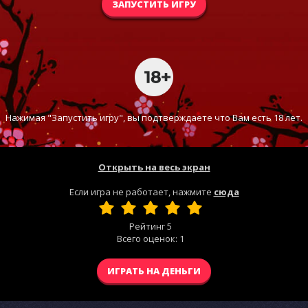
ЗАПУСТИТЬ ИГРУ
Нажимая "Запустить игру", вы подтверждаете что Вам есть 18 лет.
Открыть на весь экран
Если игра не работает, нажмите
сюда
Рейтинг
5
Всего оценок:
1
ИГРАТЬ НА ДЕНЬГИ