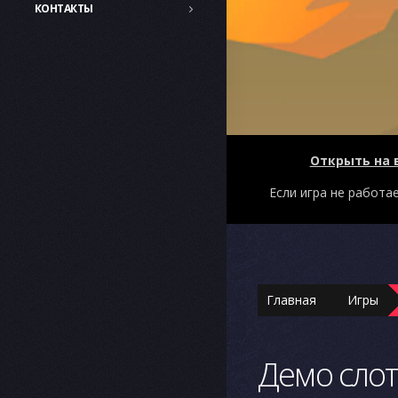
КОНТАКТЫ
Открыть на 
Если игра не работа
Главная
Игры
Демо слот