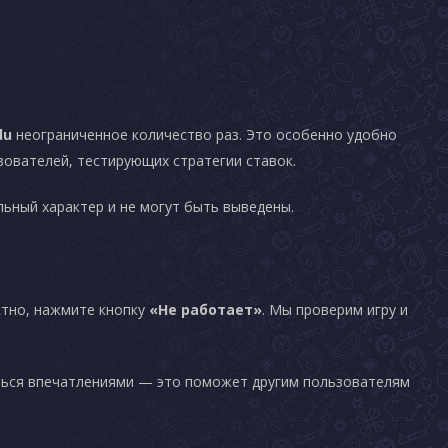
du
неограниченное количество раз. Это особенно удобно
зователей, тестирующих стратегии ставок.
ьный характер и не могут быть выведены.
ктно, нажмите кнопку
«Не работает»
. Мы проверим игру и
ься впечатлениями — это поможет другим пользователям