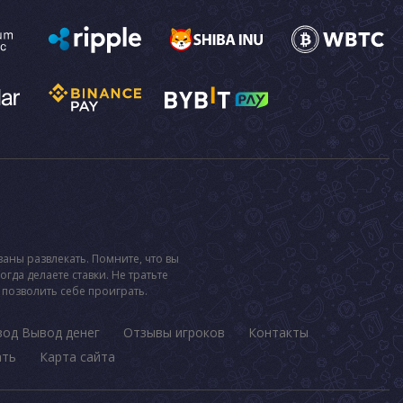
аны развлекать. Помните, что вы
огда делаете ставки. Не тратьте
позволить себе проиграть.
вод Вывод денег
Отзывы игроков
Контакты
ать
Карта сайта