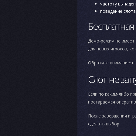
частоту выпаден
поведение слота
Бесплатная
Демо-режим не имеет 
для новых игроков, ко
Обратите внимание: в
Слот не зап
Если по каким-либо п
постараемся оператив
После завершения игр
сделать выбор.