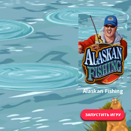
Alaskan Fishing
ЗАПУСТИТЬ ИГРУ