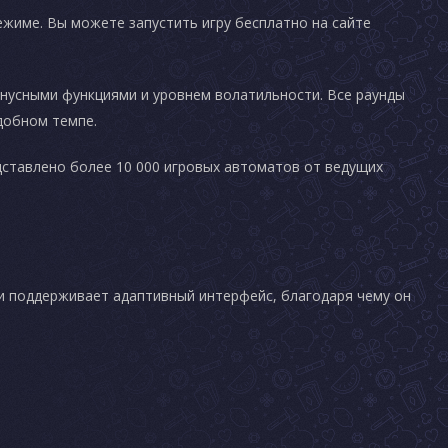
жиме. Вы можете запустить игру бесплатно на сайте
нусными функциями и уровнем волатильности. Все раунды
добном темпе.
ставлено более 10 000 игровых автоматов от ведущих
и поддерживает адаптивный интерфейс, благодаря чему он