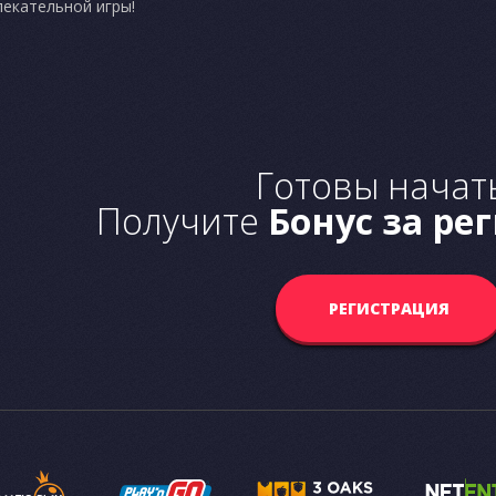
лекательной игры!
Готовы начат
Получите
Бонус за ре
РЕГИСТРАЦИЯ