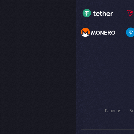
Главная
Б