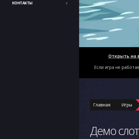
КОНТАКТЫ
Открыть на 
Если игра не работа
Главная
Игры
Демо слот