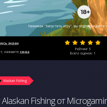
Нажимая "Запустить игру", вы подтверждаете ч
весь экран
Рейтинг
5
ет, нажмите
сюда
Всего оценок:
1
Alaskan Fishing
 Alaskan Fishing от Microgam