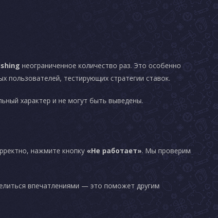
ishing
неограниченное количество раз. Это особенно
ых пользователей, тестирующих стратегии ставок.
ьный характер и не могут быть выведены.
рректно, нажмите кнопку
«Не работает»
. Мы проверим
елиться впечатлениями — это поможет другим