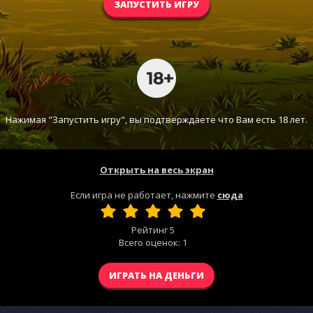
ЗАПУСТИТЬ ИГРУ
Нажимая "Запустить игру", вы подтверждаете что Вам есть 18 лет.
Открыть на весь экран
Если игра не работает, нажмите
сюда
Рейтинг
5
Всего оценок:
1
ИГРАТЬ НА ДЕНЬГИ