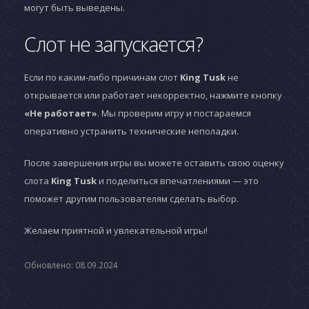
могут быть выведены.
Слот не запускается?
Если по каким-либо причинам слот
King Tusk
не
открывается или работает некорректно, нажмите кнопку
«Не работает»
. Мы проверим игру и постараемся
оперативно устранить технические неполадки.
После завершения игры вы можете оставить свою оценку
слота
King Tusk
и поделиться впечатлениями — это
поможет другим пользователям сделать выбор.
Желаем приятной и увлекательной игры!
Обновлено:
08.09.2024