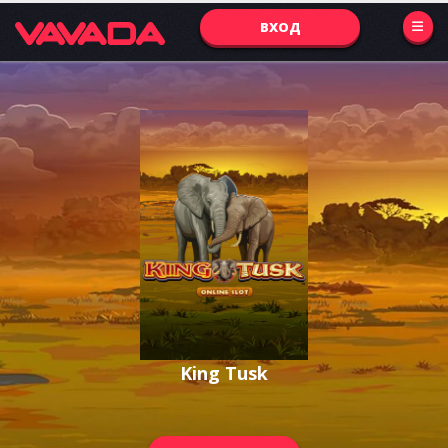
ВХОД
King Tusk