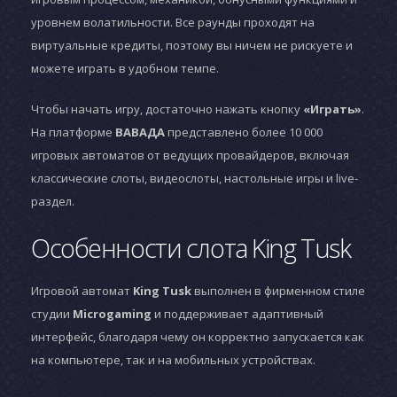
уровнем волатильности. Все раунды проходят на
виртуальные кредиты, поэтому вы ничем не рискуете и
можете играть в удобном темпе.
Чтобы начать игру, достаточно нажать кнопку
«Играть»
.
На платформе
ВАВАДА
представлено более 10 000
игровых автоматов от ведущих провайдеров, включая
классические слоты, видеослоты, настольные игры и live-
раздел.
Особенности слота King Tusk
Игровой автомат
King Tusk
выполнен в фирменном стиле
студии
Microgaming
и поддерживает адаптивный
интерфейс, благодаря чему он корректно запускается как
на компьютере, так и на мобильных устройствах.