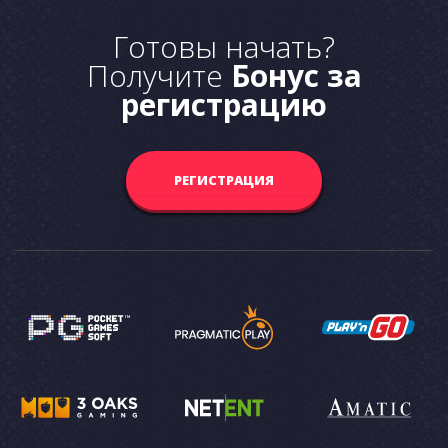
Готовы начать?
Получите
Бонус за
регистрацию
РЕГИСТРАЦИЯ