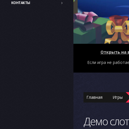
КОНТАКТЫ
Открыть на 
Если игра не работа
Главная
Игры
Демо слот 