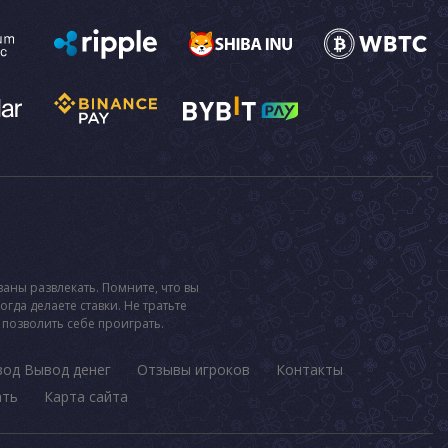
аны развлекать. Помните, что вы
огда делаете ставки. Не тратьте
позволить себе проиграть.
вод Вывод денег
Отзывы игроков
Контакты
ать
Карта сайта