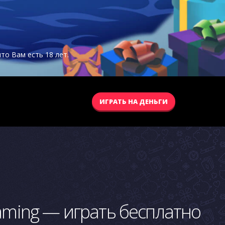
то Вам есть 18 лет.
ИГРАТЬ НА ДЕНЬГИ
ogaming — играть бесплатно