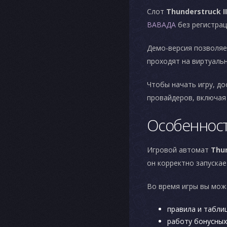
Слот
Thunderstruck II
ВАВАДА
без регистрац
Демо-версия позволяе
проходят на виртуальн
Чтобы начать игру, д
провайдеров, включая 
Особенности
Игровой автомат
Thun
он корректно запускае
Во время игры вы мож
правила и табли
работу бонусных