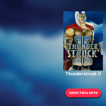
Thunderstruck II
ЗАПУСТИТЬ ИГРУ