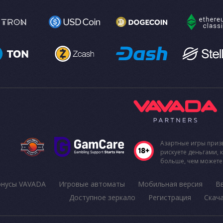
Азартные игры призв
рискуете деньгами, к
больше, чем можете 
онусы VAVADA
Игровые автоматы
Мобильная версия
В
Доступное зеркало
Регистрация
Скач