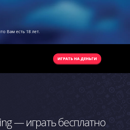
то Вам есть 18 лет.
ИГРАТЬ НА ДЕНЬГИ
ming — играть бесплатно