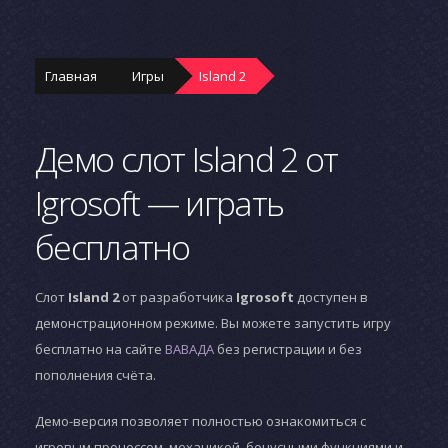
Главная
Игры
Island 2
Демо слот Island 2 от
Igrosoft — играть
бесплатно
Слот
Island 2
от разработчика
Igrosoft
доступен в
демонстрационном режиме. Вы можете запустить игру
бесплатно на сайте
ВАВАДА
без регистрации и без
пополнения счёта.
Демо-версия позволяет полностью ознакомиться с
игровым процессом, механикой, бонусными функциями и