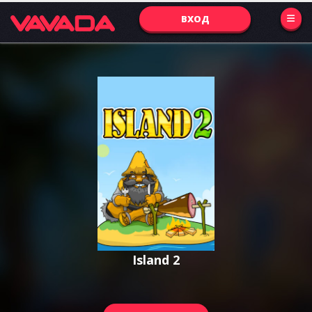
ВХОД
Island 2