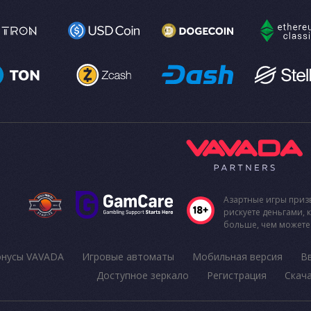
Азартные игры призв
рискуете деньгами, к
больше, чем можете 
онусы VAVADA
Игровые автоматы
Мобильная версия
В
Доступное зеркало
Регистрация
Скач