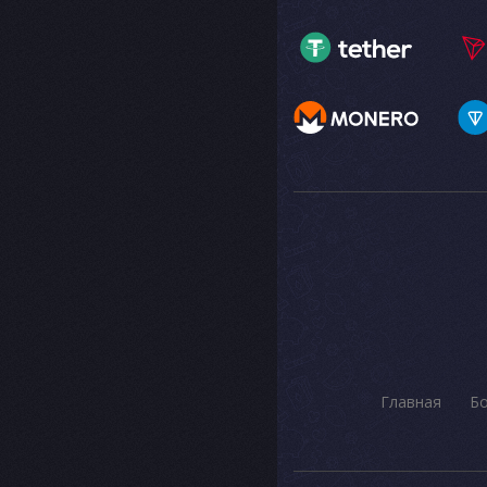
Главная
Б