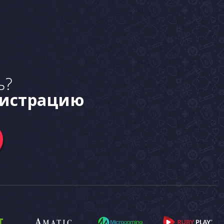
ь?
гистрацию