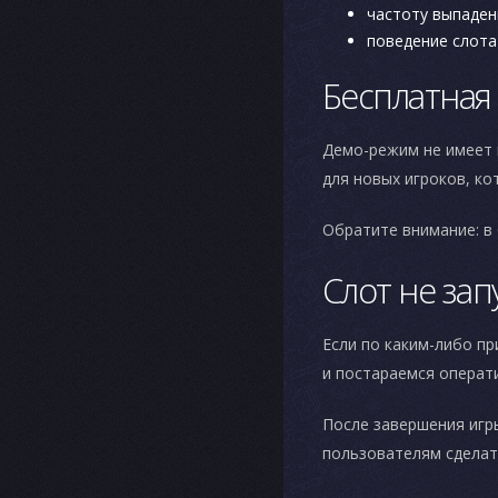
частоту выпаден
поведение слота
Бесплатная
Демо-режим не имеет 
для новых игроков, ко
Обратите внимание: в
Слот не зап
Если по каким-либо п
и постараемся операт
После завершения игр
пользователям сделат