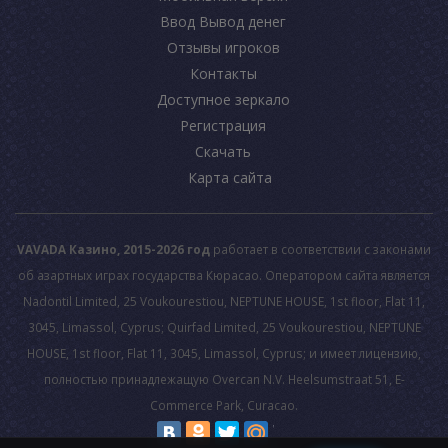
Ввод Вывод денег
Отзывы игроков
Контакты
Доступное зеркало
Регистрация
Скачать
Карта сайта
VAVADA Казино, 2015-2026 год
работает в соответствии с законами
об азартных играх государства Кюрасао. Оператором сайта является
Nadontil Limited, 25 Voukourestiou, NEPTUNE HOUSE, 1st floor, Flat 11,
3045, Limassol, Cyprus; Quirfad Limited, 25 Voukourestiou, NEPTUNE
HOUSE, 1st floor, Flat 11, 3045, Limassol, Cyprus; и имеет лицензию,
полностью принадлежащую Overcan N.V. Heelsumstraat 51, E-
Commerce Park, Curacao.