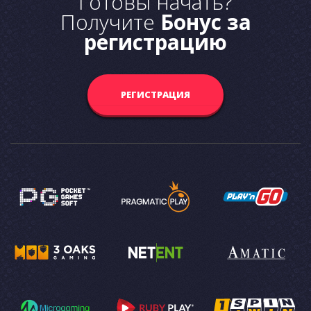
Готовы начать?
Получите
Бонус за
регистрацию
РЕГИСТРАЦИЯ