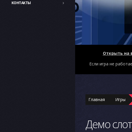
КОНТАКТЫ
Открыть на 
Если игра не работа
Главная
Игры
Демо слот