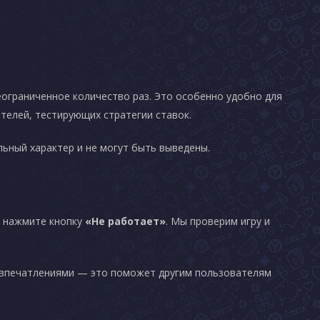
ограниченное количество раз. Это особенно удобно для
телей, тестирующих стратегии ставок.
ьный характер и не могут быть выведены.
, нажмите кнопку
«Не работает»
. Мы проверим игру и
 впечатлениями — это поможет другим пользователям