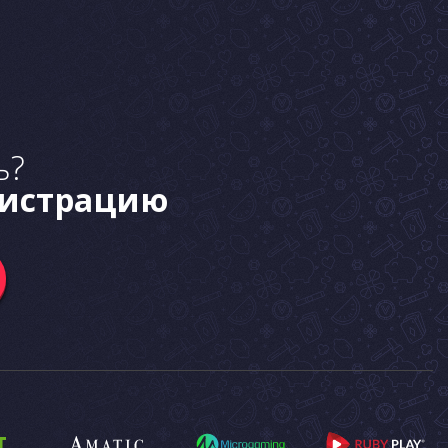
ь?
гистрацию