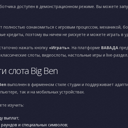
аботчика
доступен в демонстрационном режиме. Вы можете запу
т полностью ознакомиться с игровым процессом, механикой, бо
ые кредиты, поэтому вы ничем не рискуете и можете играть в у
остаточно нажать кнопку
«Играть»
. На платформе
ВАВАДА
пред
классические слоты, видеослоты, настольные игры и live-раздел.
и слота Big Ben
Ben
выполнен в фирменном стиле студии
и поддерживает адапти
мпьютере, так и на мобильных устройствах.
ете изучить:
цу выплат;
 раундов и специальных символов;