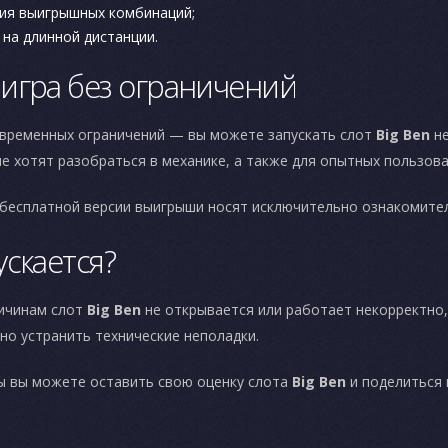
ия выигрышных комбинаций;
 на длинной дистанции.
 игра без ограничений
временных ограничений — вы можете запускать слот
Big Ben
не
е хотят разобраться в механике, а также для опытных пользова
 бесплатной версии выигрыши носят исключительно ознакомител
ускается?
ричинам слот
Big Ben
не открывается или работает некорректно
но устранить технические неполадки.
ы вы можете оставить свою оценку слота
Big Ben
и поделиться