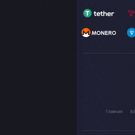
Главная
Б