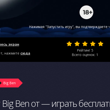
Нажимая "Запустить игру", вы подтверждаете ч
весь экран
Рейтинг
5
ет, нажмите
сюда
Всего оценок:
1
Big Ben
 Big Ben от — играть беспла