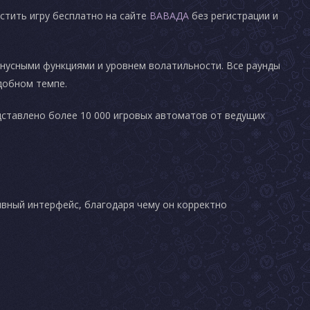
стить игру бесплатно на сайте
ВАВАДА
без регистрации и
нусными функциями и уровнем волатильности. Все раунды
добном темпе.
ставлено более 10 000 игровых автоматов от ведущих
вный интерфейс, благодаря чему он корректно