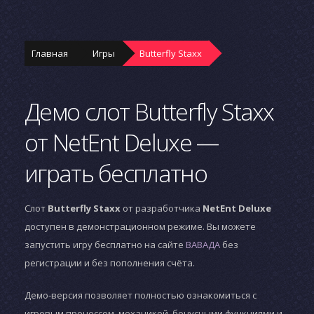
Главная
Игры
Butterfly Staxx
Демо слот Butterfly Staxx
от NetEnt Deluxe —
играть бесплатно
Слот
Butterfly Staxx
от разработчика
NetEnt Deluxe
доступен в демонстрационном режиме. Вы можете
запустить игру бесплатно на сайте
ВАВАДА
без
регистрации и без пополнения счёта.
Демо-версия позволяет полностью ознакомиться с
игровым процессом, механикой, бонусными функциями и