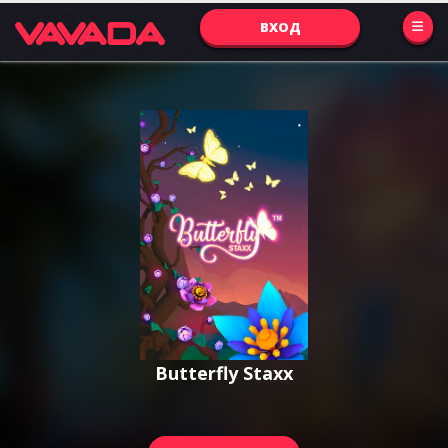
ВХОД
Butterfly Staxx