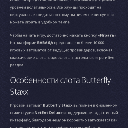
уровнем волатильности. Все раунды проходят на
виртуальные кредиты, поэтому вы ничем не рискуете и
можете играть в удобном темпе.
Чтобы начать игру, достаточно нажать кнопку
«Играть»
.
На платформе
ВАВАДА
представлено более 10 000
игровых автоматов от ведущих провайдеров, включая
классические слоты, видеослоты, настольные игры и live-
раздел.
Особенности слота Butterfly
Staxx
Игровой автомат
Butterfly Staxx
выполнен в фирменном
стиле студии
NetEnt Deluxe
и поддерживает адаптивный
интерфейс, благодаря чему он корректно запускается как
на компьютере, так и на мобильных устройствах.