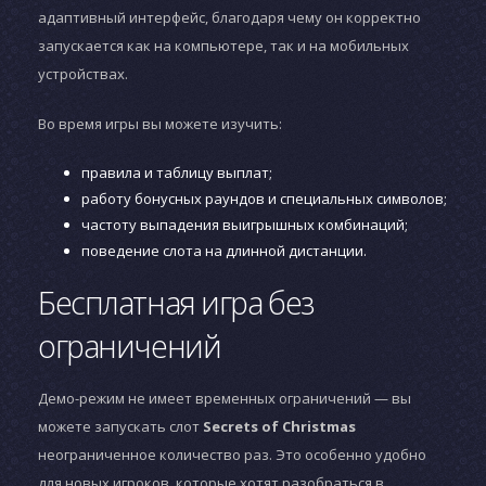
адаптивный интерфейс, благодаря чему он корректно
запускается как на компьютере, так и на мобильных
устройствах.
Во время игры вы можете изучить:
правила и таблицу выплат;
работу бонусных раундов и специальных символов;
частоту выпадения выигрышных комбинаций;
поведение слота на длинной дистанции.
Бесплатная игра без
ограничений
Демо-режим не имеет временных ограничений — вы
можете запускать слот
Secrets of Christmas
неограниченное количество раз. Это особенно удобно
для новых игроков, которые хотят разобраться в