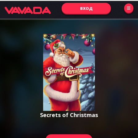
ВХОД
Secrets of Christmas