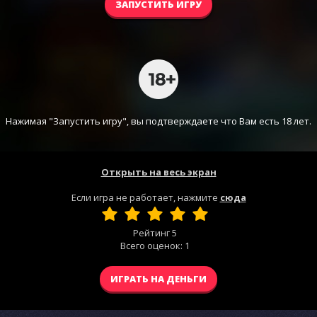
ЗАПУСТИТЬ ИГРУ
Нажимая "Запустить игру", вы подтверждаете что Вам есть 18 лет.
Открыть на весь экран
Если игра не работает, нажмите
сюда
Рейтинг
5
Всего оценок:
1
ИГРАТЬ НА ДЕНЬГИ