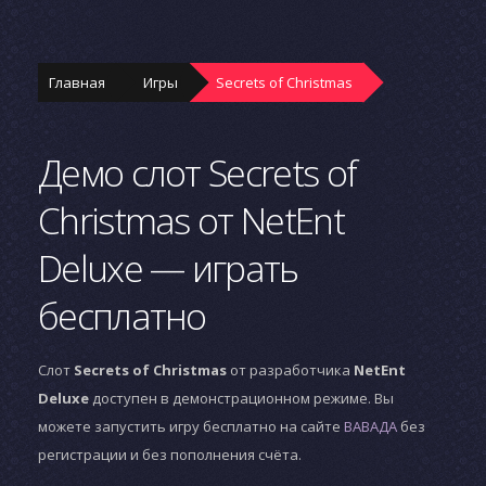
Главная
Игры
Secrets of Christmas
Демо слот Secrets of
Christmas от NetEnt
Deluxe — играть
бесплатно
Слот
Secrets of Christmas
от разработчика
NetEnt
Deluxe
доступен в демонстрационном режиме. Вы
можете запустить игру бесплатно на сайте
ВАВАДА
без
регистрации и без пополнения счёта.