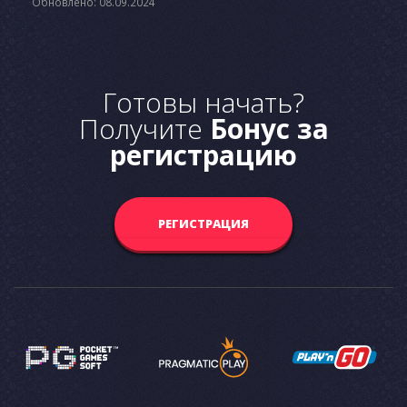
Обновлено:
08.09.2024
Готовы начать?
Получите
Бонус за
регистрацию
РЕГИСТРАЦИЯ