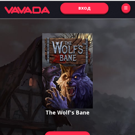
ВХОД
The Wolf's Bane