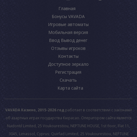
Главная
Бонусы VAVADA
Игровые автоматы
Мобильная версия
Ввод Вывод денег
Отзывы игроков
Контакты
Доступное зеркало
Регистрация
Скачать
Карта сайта
VAVADA Казино, 2015-2026 год
работает в соответствии с законами
об азартных играх государства Кюрасао. Оператором сайта является
Nadontil Limited, 25 Voukourestiou, NEPTUNE HOUSE, 1st floor, Flat 11,
3045, Limassol, Cyprus; Quirfad Limited, 25 Voukourestiou, NEPTUNE