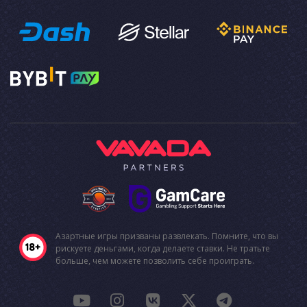
Азартные игры призваны развлекать. Помните, что вы
рискуете деньгами, когда делаете ставки. Не тратьте
больше, чем можете позволить себе проиграть.