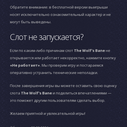
Обратите внимание: в бесплатной версии выигрыши
носят исключительно ознакомительный характер и не
могут быть выведены.
Слот не запускается?
Если по каким-либо причинам слот
The Wolf's Bane
не
открывается или работает некорректно, нажмите кнопку
«Не работает»
. Мы проверим игру и постараемся
оперативно устранить технические неполадки.
После завершения игры вы можете оставить свою оценку
слота
The Wolf's Bane
и поделиться впечатлениями —
это поможет другим пользователям сделать выбор.
Желаем приятной и увлекательной игры!