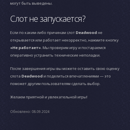
могут быть выведены.
Слот не запускается?
Если по каким-либо причинам слот
Deadwood
не
открывается или работает некорректно, нажмите кнопку
«Не работает»
. Мы проверим игру и постараемся
оперативно устранить технические неполадки.
После завершения игры вы можете оставить свою оценку
слота
Deadwood
и поделиться впечатлениями — это
поможет другим пользователям сделать выбор.
Желаем приятной и увлекательной игры!
Обновлено:
08.09.2024