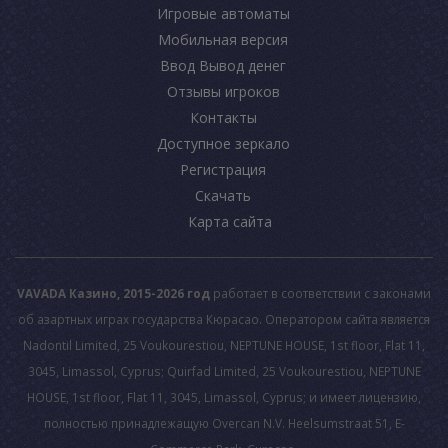
Игровые автоматы
Мобильная версия
Ввод Вывод денег
Отзывы игроков
Контакты
Доступное зеркало
Регистрация
Скачать
Карта сайта
VAVADA Казино, 2015-2026 год
работает в соответствии с законами
об азартных играх государства Кюрасао. Оператором сайта является
Nadontil Limited, 25 Voukourestiou, NEPTUNE HOUSE, 1st floor, Flat 11,
3045, Limassol, Cyprus; Quirfad Limited, 25 Voukourestiou, NEPTUNE
HOUSE, 1st floor, Flat 11, 3045, Limassol, Cyprus; и имеет лицензию,
полностью принадлежащую Overcan N.V. Heelsumstraat 51, E-