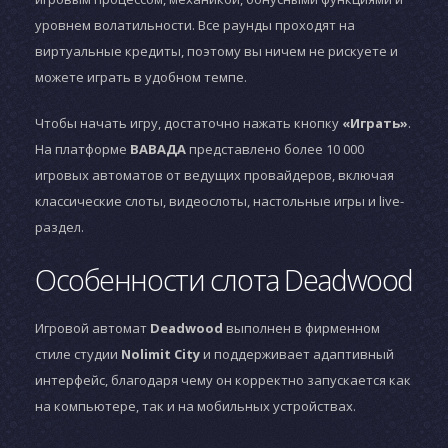
уровнем волатильности. Все раунды проходят на
виртуальные кредиты, поэтому вы ничем не рискуете и
можете играть в удобном темпе.
Чтобы начать игру, достаточно нажать кнопку
«Играть»
.
На платформе
ВАВАДА
представлено более 10 000
игровых автоматов от ведущих провайдеров, включая
классические слоты, видеослоты, настольные игры и live-
раздел.
Особенности слота Deadwood
Игровой автомат
Deadwood
выполнен в фирменном
стиле студии
Nolimit City
и поддерживает адаптивный
интерфейс, благодаря чему он корректно запускается как
на компьютере, так и на мобильных устройствах.