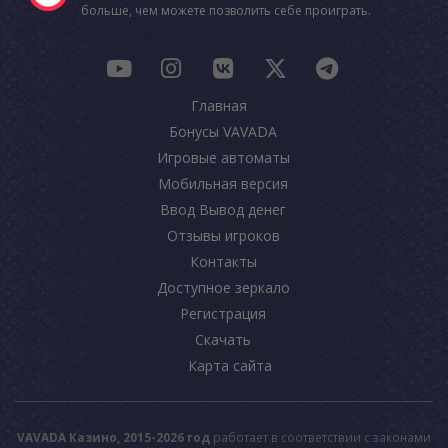
больше, чем можете позволить себе проиграть.
Главная
Бонусы VAVADA
Игровые автоматы
Мобильная версия
Ввод Вывод денег
Отзывы игроков
Контакты
Доступное зеркало
Регистрация
Скачать
Карта сайта
VAVADA Казино, 2015-2026 год
работает в соответствии с законами