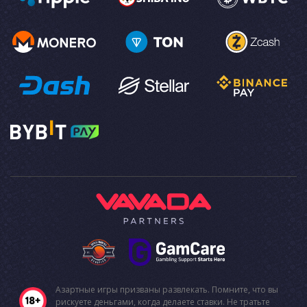
Азартные игры призваны развлекать. Помните, что вы
рискуете деньгами, когда делаете ставки. Не тратьте