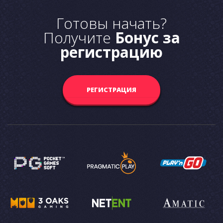
Готовы начать?
Получите
Бонус за
регистрацию
РЕГИСТРАЦИЯ