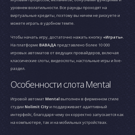
уровнем волатильности. Все раунды проходят на
виртуальные кредиты, поэтому вы ничем не рискуете и
можете играть в удобном темпе.
Чтобы начать игру, достаточно нажать кнопку
«Играть»
.
На платформе
ВАВАДА
представлено более 10 000
игровых автоматов от ведущих провайдеров, включая
классические слоты, видеослоты, настольные игры и live-
раздел.
Особенности слота Mental
Игровой автомат
Mental
выполнен в фирменном стиле
студии
Nolimit City
и поддерживает адаптивный
интерфейс, благодаря чему он корректно запускается как
на компьютере, так и на мобильных устройствах.