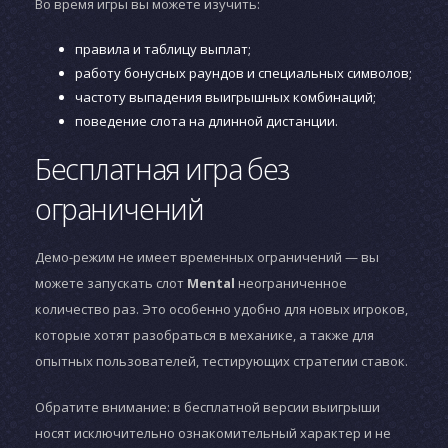
Во время игры вы можете изучить:
правила и таблицу выплат;
работу бонусных раундов и специальных символов;
частоту выпадения выигрышных комбинаций;
поведение слота на длинной дистанции.
Бесплатная игра без
ограничений
Демо-режим не имеет временных ограничений — вы
можете запускать слот
Mental
неограниченное
количество раз. Это особенно удобно для новых игроков,
которые хотят разобраться в механике, а также для
опытных пользователей, тестирующих стратегии ставок.
Обратите внимание: в бесплатной версии выигрыши
носят исключительно ознакомительный характер и не