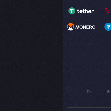
Главная
Б