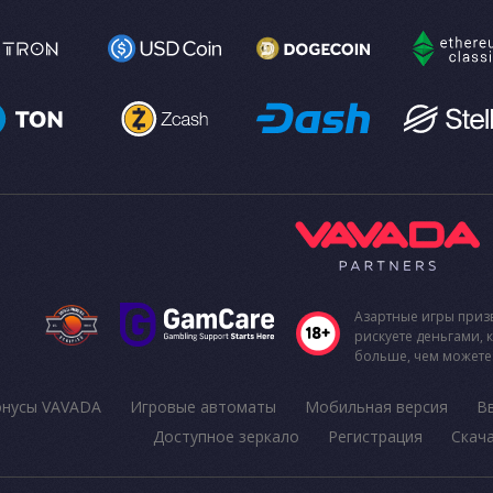
Азартные игры призв
рискуете деньгами, к
больше, чем можете 
онусы VAVADA
Игровые автоматы
Мобильная версия
В
Доступное зеркало
Регистрация
Скач