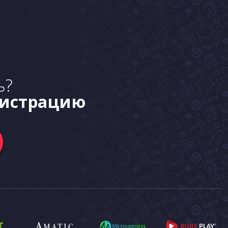
ь?
гистрацию