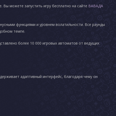
. Вы можете запустить игру бесплатно на сайте
ВАВАДА
нусными функциями и уровнем волатильности. Все раунды
добном темпе.
ставлено более 10 000 игровых автоматов от ведущих
держивает адаптивный интерфейс, благодаря чему он